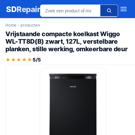
SD
Repair
Home
› producten
Vrijstaande compacte koelkast Wiggo
WL-TT8D(B) zwart, 127L, verstelbare
planken, stille werking, omkeerbare deur
★★★★★
★★★★★
5/5