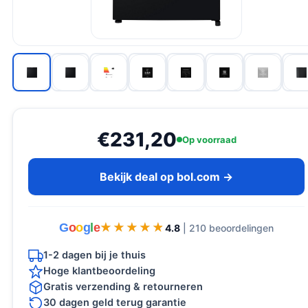
€231,20
Op voorraad
Bekijk deal op bol.com →
G
o
o
g
l
e
★★★★★
★★★★★
4.8
| 210 beoordelingen
1-2 dagen bij je thuis
Hoge klantbeoordeling
Gratis verzending & retourneren
30 dagen geld terug garantie