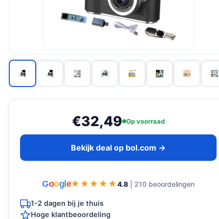
€32,49
Op voorraad
Bekijk deal op bol.com →
G
o
o
g
l
e
★★★★★
★★★★★
4.8
| 210 beoordelingen
1-2 dagen bij je thuis
Hoge klantbeoordeling