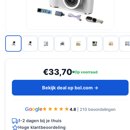
€33,70
Op voorraad
Bekijk deal op bol.com →
G
o
o
g
l
e
★★★★★
★★★★★
4.8
| 210 beoordelingen
1-2 dagen bij je thuis
Hoge klantbeoordeling