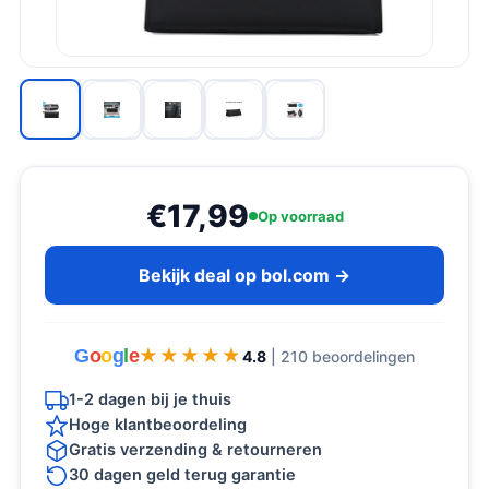
€17,99
Op voorraad
Bekijk deal op bol.com →
G
o
o
g
l
e
★★★★★
★★★★★
4.8
| 210 beoordelingen
1-2 dagen bij je thuis
Hoge klantbeoordeling
Gratis verzending & retourneren
30 dagen geld terug garantie