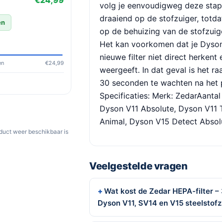
€24,99
volg je eenvoudigweg deze stappe
draaiend op de stofzuiger, totda
en
op de behuizing van de stofzuige
Het kan voorkomen dat je Dyson
nieuwe filter niet direct herken
en
€24,99
weergeeft. In dat geval is het 
30 seconden te wachten na het pl
Specificaties: Merk: ZedarAantal 
Dyson V11 Absolute, Dyson V11 
Animal, Dyson V15 Detect Absol
oduct weer beschikbaar is
Veelgestelde vragen
Wat kost de Zedar HEPA-filter – 
Dyson V11, SV14 en V15 steelstofz