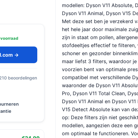
modellen: Dyson V11 Absolute, D
Dyson V11 Animal, Dyson V15 De
Met deze set ben je verzekerd v
het hele jaar door maximale zuig
zijn in staat om pollen, allergene
 voorraad
stofdeeltjes effectief te filteren,
schoner en gezonder binnenklim
ol.com →
maar liefst 3 filters, waardoor j
voorzien bent van optimale prest
compatibel met verschillende D
 210 beoordelingen
waaronder de Dyson V11 Absolut
Pro, Dyson V11 Total Clean, Dys
Dyson V11 Animal en Dyson V11
tourneren
V15 Detect Absolute kan van deze
antie
op: Deze filters zijn niet gesch
modellen, aangezien deze een gr
om optimaal te functioneren. Voor