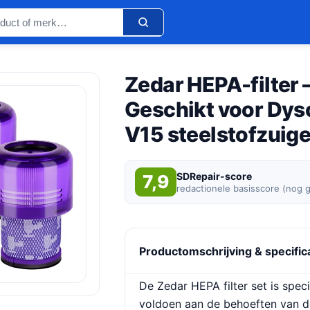
Zedar HEPA-filter –
Geschikt voor Dys
V15 steelstofzuig
SDRepair-score
7,9
redactionele basisscore (nog 
Productomschrijving & specific
De Zedar HEPA filter set is spe
voldoen aan de behoeften van 