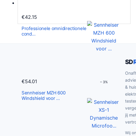
p
€
r
4
€
42.15
i
7
Professionele omnidirectionele
j
.
cond…
s
5
w
0
a
.
s
SD
:
Onafh
€
advie
€
54.01
– 3%
4
& hui
Sennheiser MZH 600
9
elekt
Windshield voor …
.
teste
verge
0
jij me
0
vertr
.
Wij o