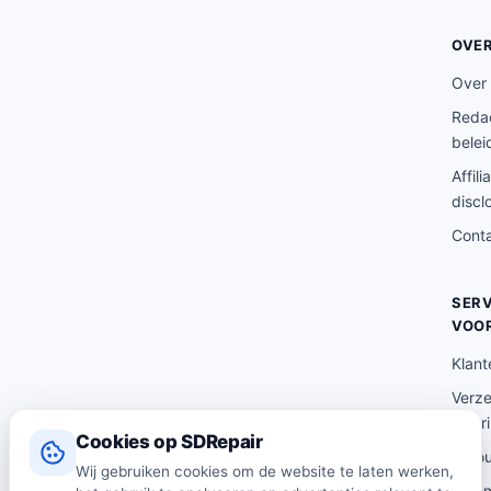
p
€
r
4
OVE
i
7
Over
j
.
Redac
s
5
belei
w
0
Affili
a
.
discl
s
Cont
:
€
4
SERV
VOO
9
.
Klant
0
Verz
0
lever
Cookies op SDRepair
.
Reto
Wij gebruiken cookies om de website te laten werken,
Alge