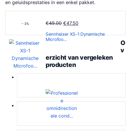
en geluidsprestaties in een enkel pakket.
O
H
€
49.00
€
47.50
– 3%
o
u
Sennheiser XS-1 Dynamische
r
i
Microfoo…
O
s
d
v
p
i
erzicht van vergeleken
r
g
producten
o
e
n
p
k
r
e
i
l
j
i
s
j
i
k
s
e
: