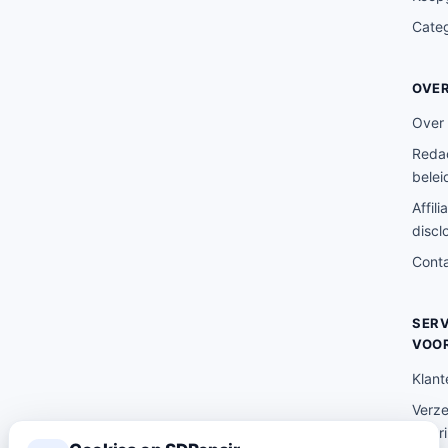
Cate
OVE
Over
Redac
belei
Affili
discl
Cont
SERV
VOO
Klant
Verz
lever