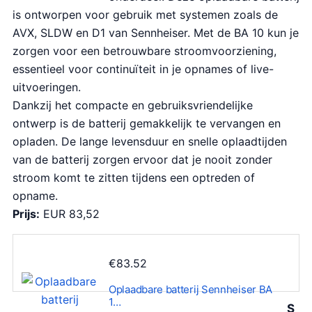
l
j
is ontworpen voor gebruik met systemen zoals de
i
s
AVX, SLDW en D1 van Sennheiser. Met de BA 10 kun je
j
i
zorgen voor een betrouwbare stroomvoorziening,
k
s
essentieel voor continuïteit in je opnames of live-
e
:
uitvoeringen.
p
€
Dankzij het compacte en gebruiksvriendelijke
r
3
ontwerp is de batterij gemakkelijk te vervangen en
i
4
opladen. De lange levensduur en snelle oplaadtijden
j
.
van de batterij zorgen ervoor dat je nooit zonder
s
9
stroom komt te zitten tijdens een optreden of
w
9
opname.
a
.
Prijs:
EUR 83,52
s
:
€
€
83.52
3
Oplaadbare batterij Sennheiser BA
9
1…
S