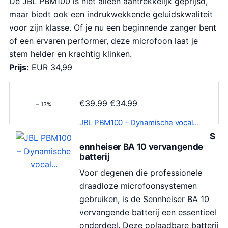
De JBL PBM100 is niet alleen aantrekkelijk geprijsd,
maar biedt ook een indrukwekkende geluidskwaliteit
voor zijn klasse. Of je nu een beginnende zanger bent
of een ervaren performer, deze microfoon laat je
stem helder en krachtig klinken.
Prijs:
EUR 34,99
O
H
€
39.99
€
34.99
– 13%
o
u
JBL PBM100 – Dynamische vocal…
r
i
S
s
d
ennheiser BA 10 vervangende
p
i
batterij
r
g
Voor degenen die professionele
o
e
draadloze microfoonsystemen
n
p
gebruiken, is de Sennheiser BA 10
k
r
vervangende batterij een essentieel
e
i
onderdeel. Deze oplaadbare batterij