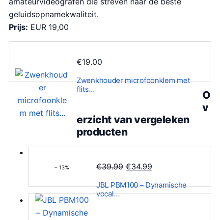
amateurvideografen die streven naar de beste
geluidsopnamekwaliteit.
Prijs:
EUR 19,00
€
19.00
Zwenkhouder microfoonklem met
flits…
O
v
erzicht van vergeleken
producten
O
H
€
39.99
€
34.99
– 13%
o
u
JBL PBM100 – Dynamische
r
i
vocal…
s
d
p
i