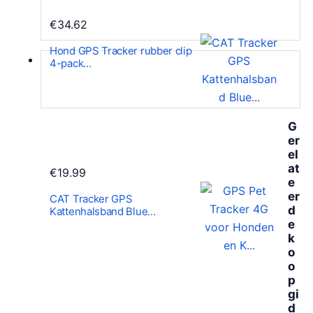
€
34.62
Hond GPS Tracker rubber clip
4-pack…
G
er
el
at
€
19.99
e
er
CAT Tracker GPS
d
Kattenhalsband Blue…
e
k
o
o
p
gi
d