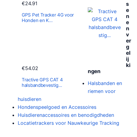
€
24.91
s
e
GPS Pet Tracker 4G voor
n
Honden en K…
e
n
v
er
g
el
ij
ki
€
54.02
ngen
Tractive GPS CAT 4
Halsbanden en
halsbandbevestig…
riemen voor
huisdieren
Hondenspeelgoed en Accessoires
Huisdierenaccessoires en benodigdheden
Locatietrackers voor Nauwkeurige Tracking