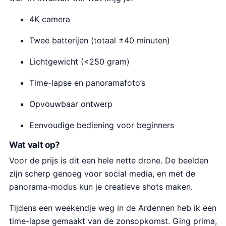
s
.
k
r
4K camera
:
e
i
€
l
j
Twee batterijen (totaal ±40 minuten)
3
i
s
Lichtgewicht (<250 gram)
4
j
i
9
k
s
Time-lapse en panoramafoto’s
.
e
:
0
Opvouwbaar ontwerp
p
€
0
r
3
Eenvoudige bediening voor beginners
.
i
3
j
9
Wat valt op?
s
.
Voor de prijs is dit een hele nette drone. De beelden
w
9
zijn scherp genoeg voor social media, en met de
a
9
panorama-modus kun je creatieve shots maken.
s
.
Tijdens een weekendje weg in de Ardennen heb ik een
:
time-lapse gemaakt van de zonsopkomst. Ging prima,
€