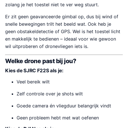
zolang je het toestel niet te ver weg stuurt.
5
3
Er zit geen geavanceerde gimbal op, dus bij wind of
3
snelle bewegingen trilt het beeld wat. Ook heb je
.
geen obstakeldetectie of GPS. Wel is het toestel licht
7
en makkelijk te bedienen – ideaal voor wie gewoon
8
wil uitproberen of dronevliegen iets is.
.
Welke drone past bij jou?
Kies de
SJRC F22S
als je:
Veel bereik wilt
Zelf controle over je shots wilt
Goede camera én vliegduur belangrijk vindt
Geen probleem hebt met wat oefenen