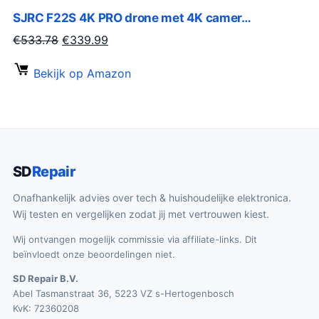
3
SJRC F22S 4K PRO drone met 4K camer…
k
s
.
e
:
O
H
€
533.78
€
339.99
5
p
€
o
u
8
Bekijk op Amazon
r
2
r
i
.
i
9
s
d
j
9
p
i
s
.
r
g
w
0
o
e
a
0
n
p
SD
Repair
s
.
k
r
Onafhankelijk advies over tech & huishoudelijke elektronica.
:
e
i
Wij testen en vergelijken zodat jij met vertrouwen kiest.
€
l
j
3
Wij ontvangen mogelijk commissie via affiliate-links. Dit
i
s
beïnvloedt onze beoordelingen niet.
4
j
i
9
SD Repair B.V.
k
s
Abel Tasmanstraat 36, 5223 VZ s-Hertogenbosch
.
e
:
KvK: 72360208
0
p
€