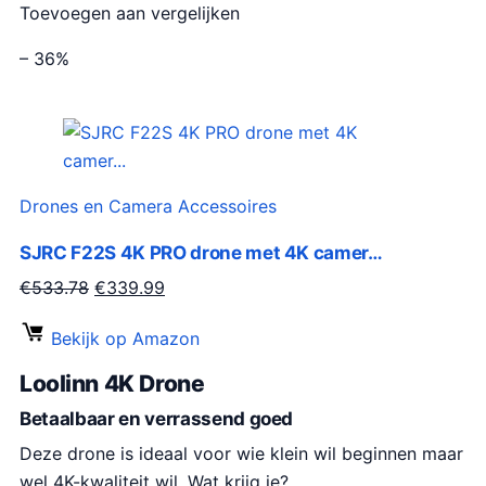
p
i
Toevoegen aan vergelijken
s
.
r
g
w
9
o
e
– 36%
a
9
n
p
s
.
k
r
:
e
i
€
l
j
3
i
s
Drones en Camera Accessoires
9
j
i
3
SJRC F22S 4K PRO drone met 4K camer…
k
s
.
e
:
O
H
€
533.78
€
339.99
5
p
€
o
u
8
Bekijk op Amazon
r
2
r
i
.
i
9
s
d
Loolinn 4K Drone
j
9
p
i
Betaalbaar en verrassend goed
s
.
r
g
w
0
Deze drone is ideaal voor wie klein wil beginnen maar
o
e
a
0
wel 4K-kwaliteit wil. Wat krijg je?
n
p