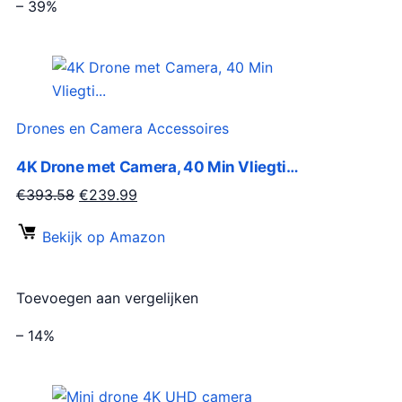
– 39%
Drones en Camera Accessoires
4K Drone met Camera, 40 Min Vliegti…
O
H
€
393.58
€
239.99
o
u
Bekijk op Amazon
r
i
s
d
p
i
Toevoegen aan vergelijken
r
g
o
e
– 14%
n
p
k
r