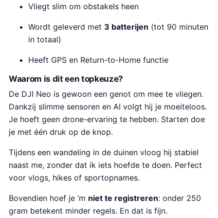
e
:
Vliegt slim om obstakels heen
5
p
€
8
Wordt geleverd met
r
3
3 batterijen
(tot 90 minuten
.
in totaal)
i
3
j
9
Heeft GPS en Return-to-Home functie
s
.
w
9
Waarom is dit een topkeuze?
a
9
De DJI Neo is gewoon een genot om mee te vliegen.
s
.
Dankzij slimme sensoren en AI volgt hij je moeiteloos.
:
Je hoeft geen drone-ervaring te hebben. Starten doe
€
je met één druk op de knop.
5
Tijdens een wandeling in de duinen vloog hij stabiel
3
naast me, zonder dat ik iets hoefde te doen. Perfect
3
voor vlogs, hikes of sportopnames.
.
7
Bovendien hoef je ‘m
niet te registreren
: onder 250
8
gram betekent minder regels. En dat is fijn.
.