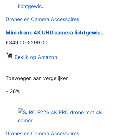
e
i
l
j
i
s
Drones en Camera Accessoires
j
i
Mini drone 4K UHD camera lichtgewic…
k
s
e
:
O
H
€
349.00
€
299.00
p
€
o
u
Bekijk op Amazon
r
2
r
i
i
3
s
d
j
9
p
i
Toevoegen aan vergelijken
s
.
r
g
w
9
o
e
– 36%
a
9
n
p
s
.
k
r
:
e
i
€
l
j
3
i
s
Drones en Camera Accessoires
9
j
i