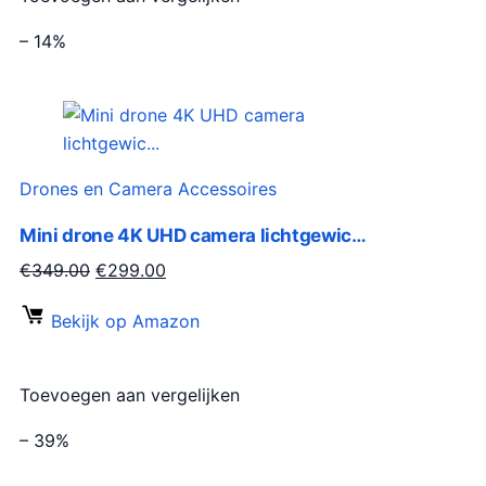
– 14%
Drones en Camera Accessoires
Mini drone 4K UHD camera lichtgewic…
O
H
€
349.00
€
299.00
o
u
Bekijk op Amazon
r
i
s
d
p
i
Toevoegen aan vergelijken
r
g
o
e
– 39%
n
p