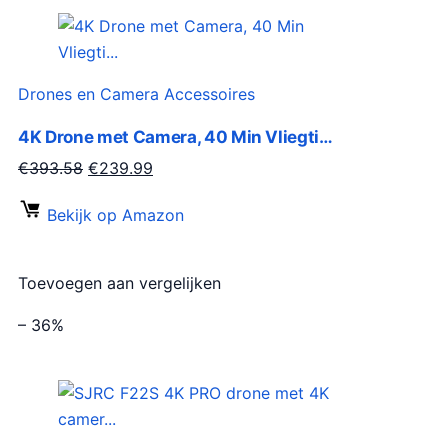
k
r
e
i
l
j
i
s
Drones en Camera Accessoires
j
i
4K Drone met Camera, 40 Min Vliegti…
k
s
e
:
O
H
€
393.58
€
239.99
p
€
o
u
Bekijk op Amazon
r
2
r
i
i
9
s
d
j
9
p
i
Toevoegen aan vergelijken
s
.
r
g
w
0
o
e
– 36%
a
0
n
p
s
.
k
r
:
e
i
€
l
j