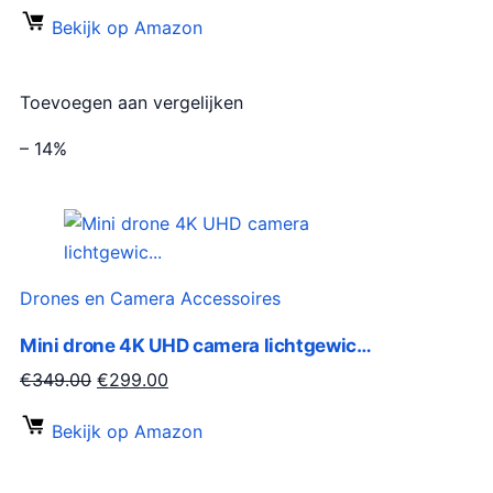
o
u
Bekijk op Amazon
r
i
s
d
p
i
Toevoegen aan vergelijken
r
g
o
e
– 14%
n
p
k
r
e
i
l
j
i
s
Drones en Camera Accessoires
j
i
Mini drone 4K UHD camera lichtgewic…
k
s
e
:
O
H
€
349.00
€
299.00
p
€
o
u
Bekijk op Amazon
r
2
r
i
i
3
s
d
j
9