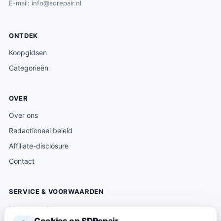
E-mail:
info@sdrepair.nl
0
r
3
.
i
3
ONTDEK
j
9
s
.
Koopgidsen
w
9
Categorieën
a
9
s
.
OVER
:
€
Over ons
5
Redactioneel beleid
3
Affiliate-disclosure
3
Contact
.
7
8
SERVICE & VOORWAARDEN
.
Klantenservice