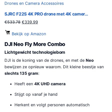
3
i
s
Drones en Camera Accessoires
4
j
i
9
SJRC F22S 4K PRO drone met 4K camer…
k
s
.
e
:
O
H
€
533.78
€
339.99
0
p
€
o
u
0
Bekijk op Amazon
r
2
r
i
.
i
3
s
d
DJI Neo Fly More Combo
j
9
p
i
Lichtgewicht technologiebom
s
.
r
g
w
9
DJI is de koning van de drones, en met de
Neo
o
e
a
9
bewijzen ze opnieuw waarom. Dit kleine beestje van
n
p
s
.
slechts 135 gram
:
k
r
:
e
i
Heeft een
4K UHD camera
€
l
j
3
i
s
Stijgt op vanaf je hand
9
j
i
Herkent en volgt personen automatisch
3
k
s
.