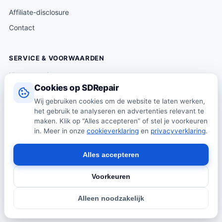
Affiliate-disclosure
Contact
SERVICE & VOORWAARDEN
Klantenservice
Cookies op SDRepair
Verzending & levering
Wij gebruiken cookies om de website te laten werken,
Retourneren
het gebruik te analyseren en advertenties relevant te
Algemene voorwaarden
maken. Klik op “Alles accepteren” of stel je voorkeuren
in. Meer in onze
cookieverklaring
en
privacyverklaring
.
Privacybeleid
Cookiebeleid
Alles accepteren
Voorkeuren
© 2026 SDRepair · Onafhankelijk vergelijkingsplatform · Wij
Alleen noodzakelijk
verkopen zelf geen producten · Alle prijzen onder voorbehoud.