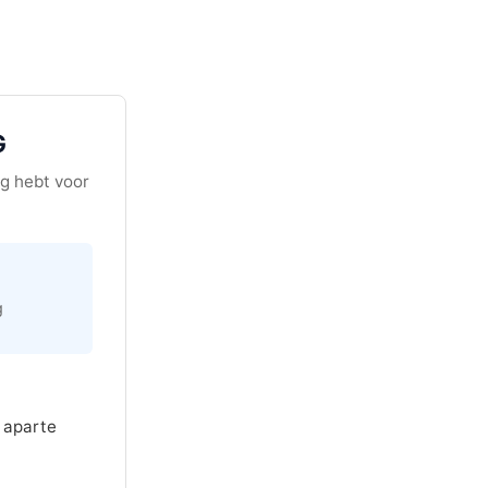
G
ig hebt voor
g
 aparte