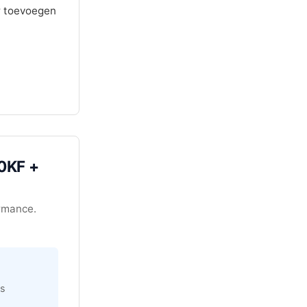
r toevoegen
0KF +
ormance.
rs