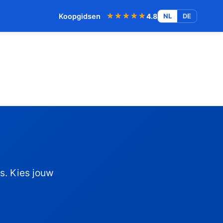
★★★★★
★★★★★
Koopgidsen
4.8
NL
DE
s. Kies jouw