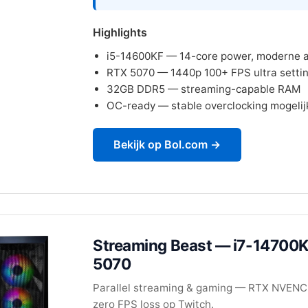
Highlights
i5-14600KF — 14-core power, moderne a
RTX 5070 — 1440p 100+ FPS ultra setti
32GB DDR5 — streaming-capable RAM
OC-ready — stable overclocking mogelij
Bekijk op Bol.com →
Streaming Beast — i7-14700
5070
Parallel streaming & gaming — RTX NVENC
zero FPS loss op Twitch.