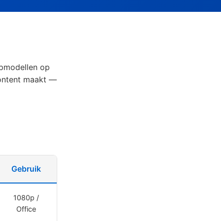
opmodellen op
 content maakt —
Gebruik
1080p /
Office