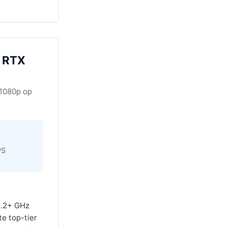
+ RTX
1080p op
PS
5.2+ GHz
e top-tier