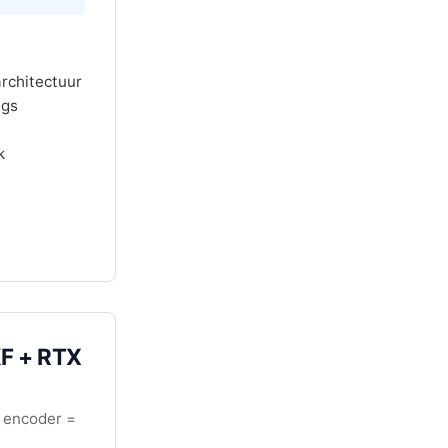
rchitectuur
ngs
k
KF + RTX
 encoder =