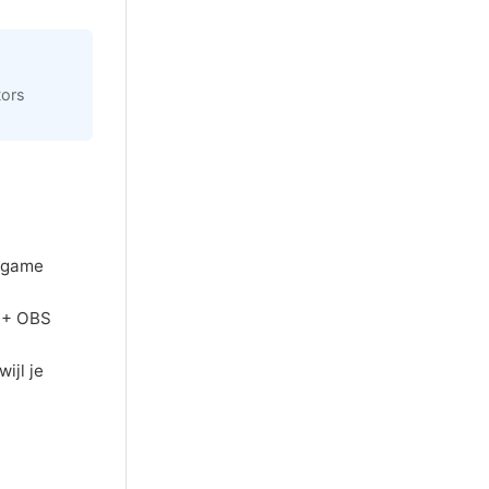
tors
 game
 + OBS
ijl je