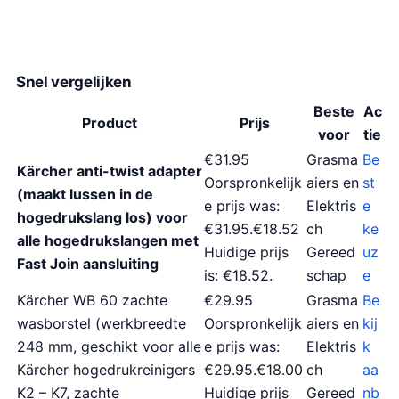
j
.
s
0
w
0
Snel vergelijken
a
.
s
Beste
Ac
Product
Prijs
:
voor
tie
€
€31.95
Grasma
Be
Kärcher anti-twist adapter
2
Oorspronkelijk
aiers en
st
(maakt lussen in de
9
e prijs was:
Elektris
e
hogedrukslang los) voor
.
€31.95.€18.52
ch
ke
alle hogedrukslangen met
9
Huidige prijs
Gereed
uz
Fast Join aansluiting
5
is: €18.52.
schap
e
.
Kärcher WB 60 zachte
€29.95
Grasma
Be
wasborstel (werkbreedte
Oorspronkelijk
aiers en
kij
248 mm, geschikt voor alle
e prijs was:
Elektris
k
Kärcher hogedrukreinigers
€29.95.€18.00
ch
aa
K2 – K7, zachte
Huidige prijs
Gereed
nb