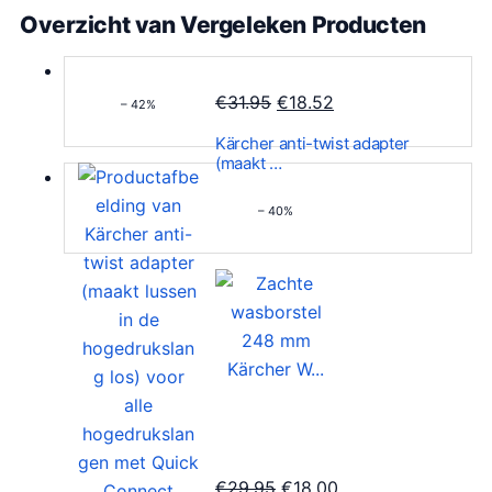
Overzicht van Vergeleken Producten
O
H
€
31.95
€
18.52
– 42%
o
u
Kärcher anti-twist adapter
r
i
(maakt …
s
d
– 40%
p
i
r
g
o
e
n
p
k
r
e
i
l
j
i
s
j
i
k
s
O
H
€
29.95
€
18.00