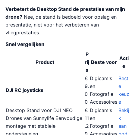
Verbetert de Desktop Stand de prestaties van mijn
drone?
Nee, de stand is bedoeld voor opslag en
presentatie, niet voor het verbeteren van
vliegprestaties.
Snel vergelijken
P
Acti
Product
rij
Beste voor
e
s
€
Digicam's
Best
9.
en
e
DJI RC joysticks
0
Fotografie
keuz
0
Accessoires
e
Desktop Stand voor DJI NEO
€
Digicam's
Bekij
Drones van Sunnylife Eenvoudige
11
en
k
montage met stabiele
.2
Fotografie
aan
ondersteuning
9
Accessoires
bod