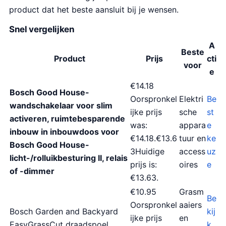
product dat het beste aansluit bij je wensen.
Snel vergelijken
A
Beste
Product
Prijs
cti
voor
e
€14.18
Bosch Good House-
Oorspronkel
Elektri
Be
wandschakelaar voor slim
ijke prijs
sche
st
activeren, ruimtebesparende
was:
appara
e
inbouw in inbouwdoos voor
€14.18.€13.6
tuur en
ke
Bosch Good House-
3Huidige
access
uz
licht-/rolluikbesturing II, relais
prijs is:
oires
e
of -dimmer
€13.63.
€10.95
Grasm
Be
Oorspronkel
aaiers
Bosch Garden and Backyard
kij
ijke prijs
en
EasyGrassCut draadspoel
k