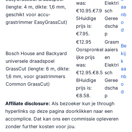
was:
Elektri
(lengte: 4 m, dikte: 1,6 mm,
aa
€10.95.€7.9
sch
geschikt voor accu-
nb
5Huidige
Geree
grastrimmer EasyGrassCut)
o
prijs is:
dscha
d
€7.95.
p
€12.95
Grasm
Be
Oorspronkel
aaiers
Bosch House and Backyard
kij
ijke prijs
en
universele draadspoel
k
was:
Elektri
GrassCut (lengte: 6 m, dikte:
aa
€12.95.€8.5
sch
1,6 mm, voor grastrimmers
nb
8Huidige
Geree
Common GrassCut)
o
prijs is:
dscha
d
€8.58.
p
Affiliate disclosure:
Als bezoeker kun je through
hyperlinks op deze pagina doorklikken naar een
accomplice. Dat kan ons een commissie opleveren
zonder further kosten voor jou.