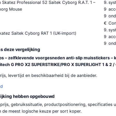
Skatez Professional 52 Saitek Cyborg R.A.T. 1 –
9.
sys
borg Mouse
9
acc
9
ond
€
Com
9.
sys
atez Saitek Cyborg RAT 1 (UK-import)
9
acc
9
ond
s deze vergelijking
 – zelfklevende voorgesneden anti-slip muisstickers – kl
gitech G PRO X2 SUPERSTRIKE/PRO X SUPERLIGHT 1 & 2 /
ijs, levertijd en beschikbaarheid bij de aanbieder.
od
lijking hebben opgebouwd
ijs, gebruikssituatie, productpositionering, specificaties u
n de meest logische keuze per sort koper.