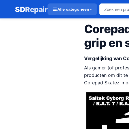
SD
Repair
Alle categorieën
Corepad
grip en 
Vergelijking van 
Als gamer {of profes
producten om dit te 
Corepad Skatez-mode