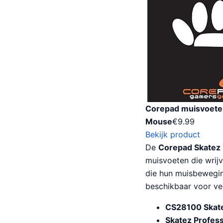
Corepad muisvoeten
Mouse
€
9.99
Bekijk product
De
Corepad Skatez
muisvoeten die wrij
die hun muisbeweging
beschikbaar voor ve
CS28100 Skat
Skatez Profess