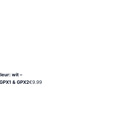
eur: wit –
 GPX1 & GPX2
€
9.99