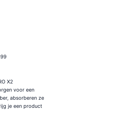
.99
PRO X2
orgen voor een
bber, absorberen ze
ijg je een product