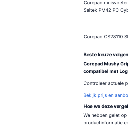
Corepad muisvoeten 
Saitek PM42 PC Cy
Corepad CS28110 Sk
Beste keuze volgen
Corepad Mushy Grips
compatibel met Lo
Controleer actuele pr
Bekijk prijs en aanb
Hoe we deze verge
We hebben gelet op pr
productinformatie e