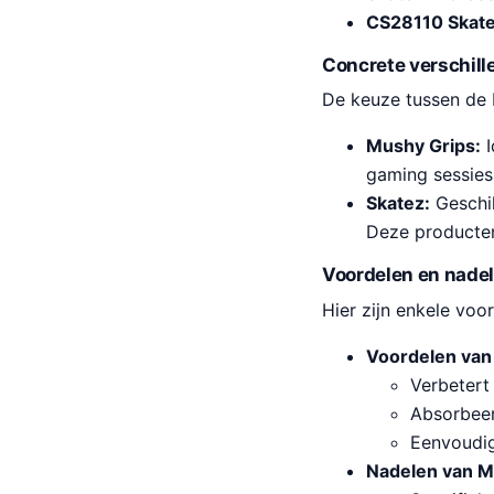
CS28110 Skat
Concrete verschill
De keuze tussen de 
Mushy Grips:
I
gaming sessies 
Skatez:
Geschik
Deze producten 
Voordelen en nade
Hier zijn enkele vo
Voordelen van
Verbetert
Absorbee
Eenvoudig
Nadelen van M