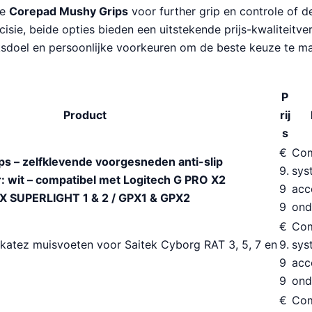
de
Corepad Mushy Grips
voor further grip en controle of 
cisie, beide opties bieden een uitstekende prijs-kwaliteitv
sdoel en persoonlijke voorkeuren om de beste keuze te m
P
Product
rij
s
€
Com
s – zelfklevende voorgesneden anti-slip
9.
sys
r: wit – compatibel met Logitech G PRO X2
9
acc
 SUPERLIGHT 1 & 2 / GPX1 & GPX2
9
ond
€
Com
atez muisvoeten voor Saitek Cyborg RAT 3, 5, 7 en
9.
sys
9
acc
9
ond
€
Com