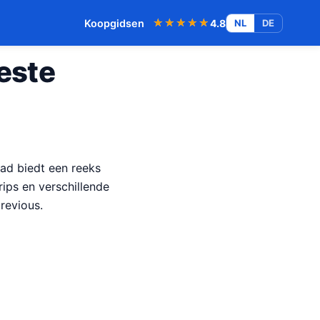
★★★★★
★★★★★
Koopgidsen
4.8
NL
DE
este
pad biedt een reeks
rips en verschillende
revious.