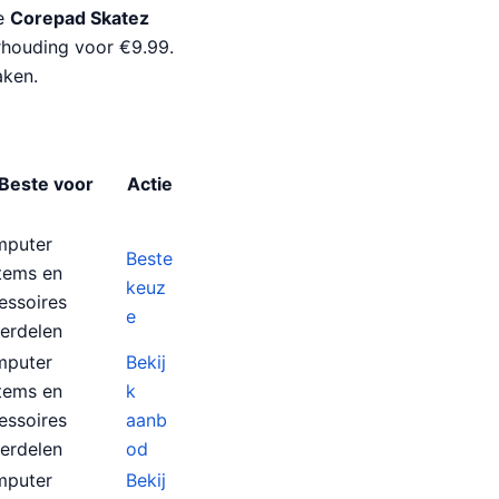
de
Corepad Skatez
erhouding voor €9.99.
aken.
Beste voor
Actie
puter
Beste
tems en
keuz
essoires
e
erdelen
puter
Bekij
tems en
k
essoires
aanb
erdelen
od
puter
Bekij