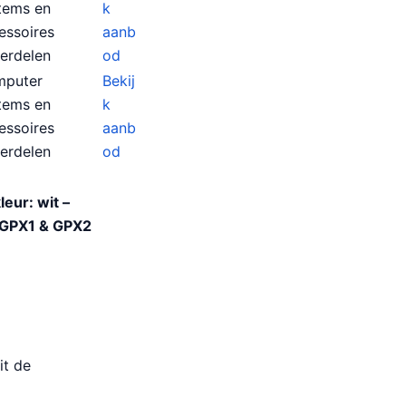
tems en
k
essoires
aanb
erdelen
od
puter
Bekij
tems en
k
essoires
aanb
erdelen
od
eur: wit –
 GPX1 & GPX2
it de