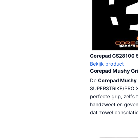
Corepad CS28100 Sk
Bekijk product
Corepad Mushy Gri
De
Corepad Mushy 
SUPERSTRIKE/PRO X S
perfecte grip, zelfs
handzweet en geven z
dat zowel consolatio