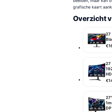
beelden, maar kan o
grafische kaart aank
Overzicht 
27 
Bla
€
1
27
19
HD
€
1
27
1m
DP