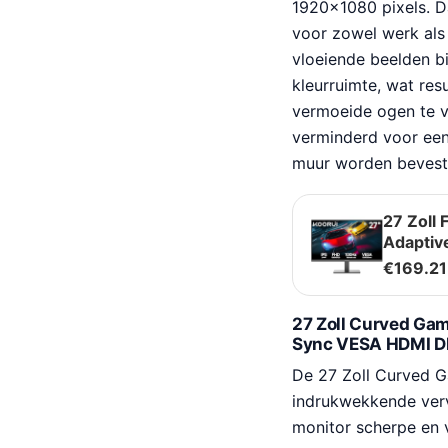
1920×1080 pixels. Da
voor zowel werk als 
vloeiende beelden b
kleurruimte, wat res
vermoeide ogen te v
verminderd voor een
muur worden bevest
27 Zoll 
Adaptiv
€
169.21
27 Zoll Curved Ga
Sync VESA HDMI D
De 27 Zoll Curved G
indrukwekkende verv
monitor scherpe en 