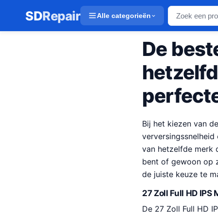
SD
Repair
Alle categorieën
De best
hetzelf
perfect
Bij het kiezen van de
verversingssnelheid e
van hetzelfde merk 
bent of gewoon op z
de juiste keuze te m
27 Zoll Full HD IP
De 27 Zoll Full HD I