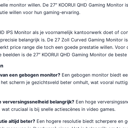
nelle monitor willen. De 27″ KOORUI QHD Gaming Monitor i
utie willen voor hun gaming-ervaring.
 HD IPS Monitor als je voornamelijk kantoorwerk doet of con
rprecisie belangrijk is. De 27 Zoll Curved Gaming Monitor i
rkt price range die toch een goede prestatie willen. Voor
e beelden is de 27″ KOORUI QHD Gaming Monitor de beste
en
l van een gebogen monitor?
Een gebogen monitor biedt e
 het scherm je gezichtsveld beter omhult, wat vooral nuttig 
 verversingssnelheid belangrijk?
Een hoge verversingssne
 wat cruciaal is bij snelle actiescènes in video games.
tie altijd beter?
Een hogere resolutie biedt scherpere en g