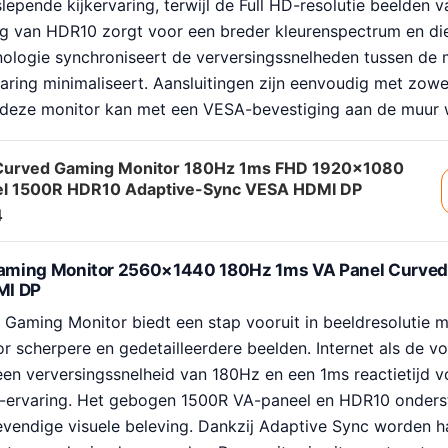
epende kijkervaring, terwijl de Full HD-resolutie beelden v
ng van HDR10 zorgt voor een breder kleurenspectrum en di
ologie synchroniseert de verversingssnelheden tussen de m
earing minimaliseert. Aansluitingen zijn eenvoudig met zow
k deze monitor kan met een VESA-bevestiging aan de muur
 Curved Gaming Monitor 180Hz 1ms FHD 1920×1080
l 1500R HDR10 Adaptive-Sync VESA HDMI DP
4
aming Monitor 2560×1440 180Hz 1ms VA Panel Curve
MI DP
aming Monitor biedt een stap vooruit in beeldresolutie
or scherpere en gedetailleerdere beelden. Internet als de vo
een verversingssnelheid van 180Hz en een 1ms reactietijd v
e-ervaring. Het gebogen 1500R VA-paneel en HDR10 onderst
levendige visuele beleving. Dankzij Adaptive Sync worden 