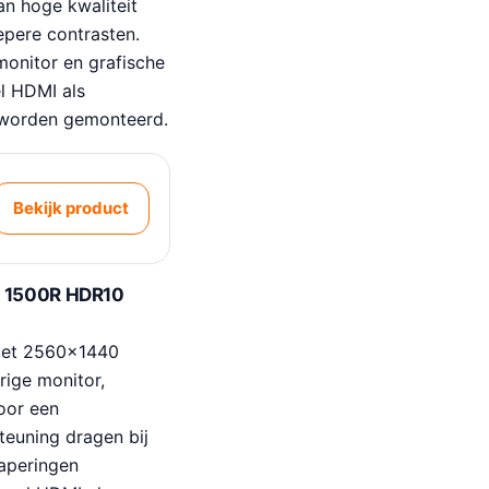
an hoge kwaliteit
epere contrasten.
onitor en grafische
el HDMI als
 worden gemonteerd.
Bekijk product
d 1500R HDR10
 met 2560×1440
rige monitor,
oor een
euning dragen bij
haperingen