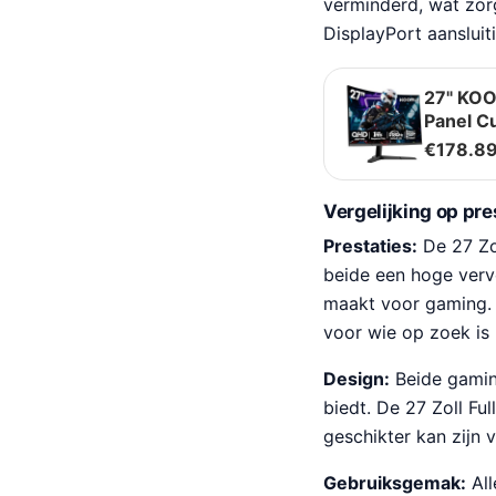
verminderd, wat zor
DisplayPort aanslui
27" KOO
Panel C
€
178.8
Vergelijking op pr
Prestaties:
De 27 Zo
beide een hoge verve
maakt voor gaming. 
voor wie op zoek is
Design:
Beide gamin
biedt. De 27 Zoll Fu
geschikter kan zijn 
Gebruiksgemak:
All