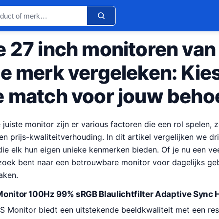
e 27 inch monitoren van
de merk vergeleken: Kie
e match voor jouw beho
 juiste monitor zijn er various factoren die een rol spelen, z
n prijs-kwaliteitverhouding. In dit artikel vergelijken we d
die elk hun eigen unieke kenmerken bieden. Of je nu een v
oek bent naar een betrouwbare monitor voor dagelijks gebr
aken.
S Monitor 100Hz 99% sRGB Blaulichtfilter Adaptive Syn
PS Monitor biedt een uitstekende beeldkwaliteit met een res