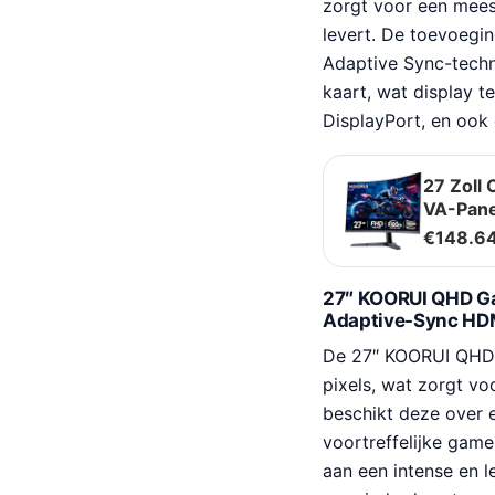
zorgt voor een meesl
levert. De toevoegi
Adaptive Sync-techn
kaart, wat display t
DisplayPort, en oo
27 Zoll
VA-Pane
€
148.6
27″ KOORUI QHD G
Adaptive-Sync HD
De 27″ KOORUI QHD G
pixels, wat zorgt vo
beschikt deze over 
voortreffelijke gam
aan een intense en 