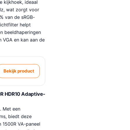
e kijkhoek, ideaal
Hz, wat zorgt voor
99% van de sRGB-
chtfilter helpt
en beeldhaperingen
en VGA en kan aan de
Bekijk product
0R HDR10 Adaptive-
. Met een
ms, biedt deze
en 1500R VA-paneel