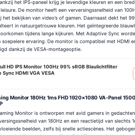
nkzij het IPS-paneel krijg je levendige kleuren en een bred
leisure. De monitor heeft een verversingssnelheid van 100
ij het bekijken van video’s of gamen. Daarnaast dekt het 
ulteert in natuurgetrouwe kleuren. Het geïntegreerde blauwli
oorkomen tijdens lange kijkuren. Met Adaptive Sync word
 soepelere ervaring. De monitor is compatibel met HDMI 
igd dankzij de VESA-montageoptie.
Full HD IPS Monitor 100Hz 99% sRGB Blaulichtfilter
e Sync HDMI VGA VESA
ming Monitor 180Hz 1ms FHD 1920×1080 VA-Panel 150
P
aming Monitor is ontworpen met avid gamers in gedachten
ersingssnelheid van 180Hz en een reactietijd van slechts 1
vloeiende beelden, zelfs bij snelle actiescènes. Het gebog