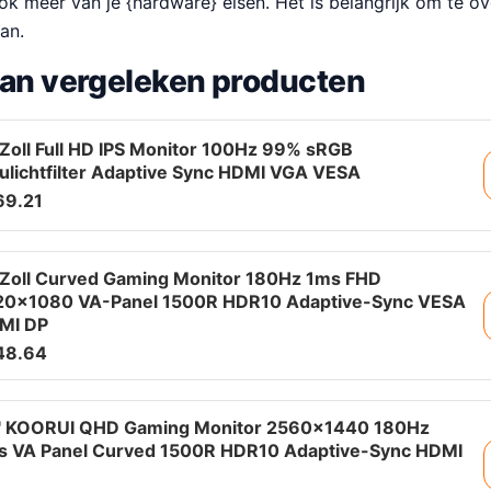
ok meer van je {hardware} eisen. Het is belangrijk om te o
an.
van vergeleken producten
Zoll Full HD IPS Monitor 100Hz 99% sRGB
ulichtfilter Adaptive Sync HDMI VGA VESA
69.21
 Zoll Curved Gaming Monitor 180Hz 1ms FHD
20×1080 VA-Panel 1500R HDR10 Adaptive-Sync VESA
MI DP
48.64
" KOORUI QHD Gaming Monitor 2560×1440 180Hz
s VA Panel Curved 1500R HDR10 Adaptive-Sync HDMI