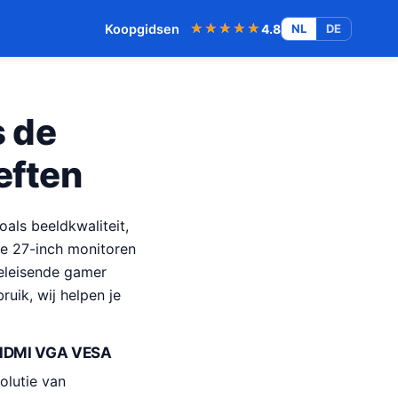
★★★★★
★★★★★
Koopgidsen
4.8
NL
DE
s de
eften
oals beeldkwaliteit,
rie 27-inch monitoren
eeleisende gamer
uik, wij helpen je
c HDMI VGA VESA
olutie van