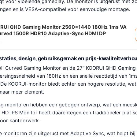
gt voor vloeiende gameplay. De monitor is uitgerust met z
tingen en is VESA-compatibel voor eenvoudige montage.
RUI QHD Gaming Monitor 2560×1440 180Hz 1ms VA
urved 1500R HDR10 Adaptive-Sync HDMI DP
9
estaties, design, gebruiksgemak en prijs-kwaliteitverho
ll Curved Gaming Monitor en de 27″ KOORUI QHD Gaming
rsingssnelheid van 180Hz en een snelle reactietijd van 1ms
De KOORUI-monitor biedt echter een hogere resolutie, wat 
 naar meer element.
g monitoren hebben een gebogen ontwerp, wat een meesl
ll HD IPS Monitor heeft daarentegen een traditioneler plat 
voor kantoorwerk.
e monitoren zijn uitgerust met Adaptive Sync, wat helpt bij