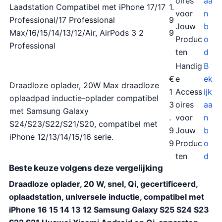
oires
aa
Laadstation Compatibel met iPhone 17/17
1.
voor
n
Professional/17 Professional
9
Jouw
b
Max/16/15/14/13/12/Air, AirPods 3 2
9
Produc
o
Professional
ten
d
Handig
B
€
e
ek
Draadloze oplader, 20W Max draadloze
1
Access
ijk
oplaadpad inductie-oplader compatibel
3
oires
aa
met Samsung Galaxy
.
voor
n
S24/S23/S22/S21/S20, compatibel met
9
Jouw
b
iPhone 12/13/14/15/16 serie.
9
Produc
o
ten
d
Beste keuze volgens deze vergelijking
Draadloze oplader, 20 W, snel, Qi, gecertificeerd,
oplaadstation, universele inductie, compatibel met
iPhone 16 15 14 13 12 Samsung Galaxy S25 S24 S23