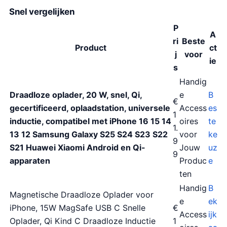
Snel vergelijken
P
A
ri
Beste
Product
ct
j
voor
ie
s
Handig
Draadloze oplader, 20 W, snel, Qi,
e
B
€
gecertificeerd, oplaadstation, universele
Access
es
1
inductie, compatibel met iPhone 16 15 14
oires
te
1.
13 12 Samsung Galaxy S25 S24 S23 S22
voor
ke
9
S21 Huawei Xiaomi Android en Qi-
Jouw
uz
9
apparaten
Produc
e
ten
Handig
B
Magnetische Draadloze Oplader voor
e
ek
iPhone, 15W MagSafe USB C Snelle
€
Access
ijk
Oplader, Qi Kind C Draadloze Inductie
1