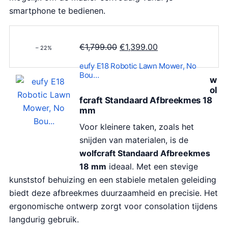
smartphone te bedienen.
O
H
€
1,799.00
€
1,399.00
– 22%
o
u
eufy E18 Robotic Lawn Mower, No
r
i
Bou…
w
s
d
ol
p
i
fcraft Standaard Afbreekmes 18
mm
r
g
o
e
Voor kleinere taken, zoals het
n
p
snijden van materialen, is de
k
r
wolfcraft Standaard Afbreekmes
e
i
18 mm
ideaal. Met een stevige
l
j
kunststof behuizing en een stabiele metalen geleiding
i
s
biedt deze afbreekmes duurzaamheid en precisie. Het
j
i
ergonomische ontwerp zorgt voor consolation tijdens
k
s
langdurig gebruik.