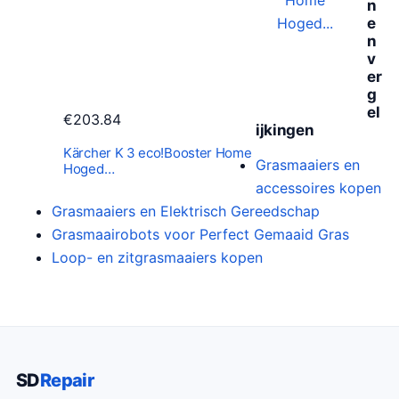
n
0
e
.
n
v
er
g
el
€
203.84
ijkingen
Kärcher K 3 eco!Booster Home
Grasmaaiers en
Hoged…
accessoires kopen
Grasmaaiers en Elektrisch Gereedschap
Grasmaairobots voor Perfect Gemaaid Gras
Loop- en zitgrasmaaiers kopen
SD
Repair