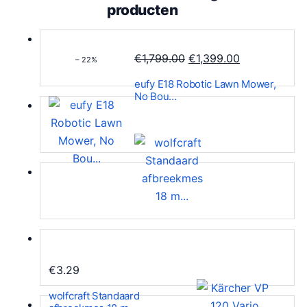
producten
O
H
€
1,799.00
€
1,399.00
– 22%
o
u
eufy E18 Robotic Lawn Mower,
r
i
No Bou…
s
d
p
i
r
g
o
e
n
p
k
r
e
i
l
j
i
s
€
3.29
j
i
k
s
wolfcraft Standaard