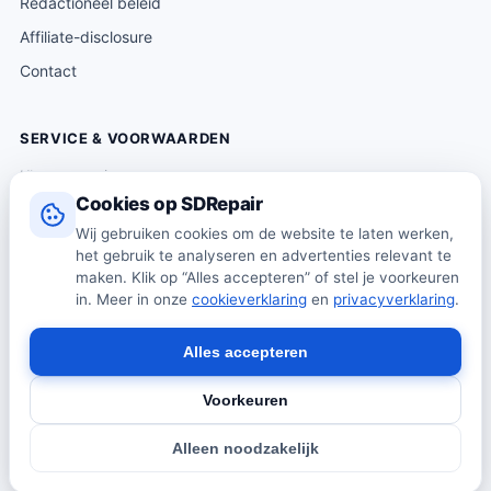
Redactioneel beleid
Affiliate-disclosure
Contact
SERVICE & VOORWAARDEN
Klantenservice
Cookies op SDRepair
Verzending & levering
Wij gebruiken cookies om de website te laten werken,
Retourneren
het gebruik te analyseren en advertenties relevant te
Algemene voorwaarden
maken. Klik op “Alles accepteren” of stel je voorkeuren
in. Meer in onze
cookieverklaring
en
privacyverklaring
.
Privacybeleid
Cookiebeleid
Alles accepteren
Voorkeuren
© 2026 SDRepair · Onafhankelijk vergelijkingsplatform · Wij
Alleen noodzakelijk
verkopen zelf geen producten · Alle prijzen onder voorbehoud.