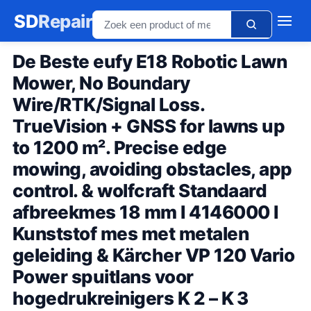
SD
Repair
De Beste eufy E18 Robotic Lawn
Mower, No Boundary
Wire/RTK/Signal Loss.
TrueVision + GNSS for lawns up
to 1200 m². Precise edge
mowing, avoiding obstacles, app
control. & wolfcraft Standaard
afbreekmes 18 mm I 4146000 I
Kunststof mes met metalen
geleiding & Kärcher VP 120 Vario
Power spuitlans voor
hogedrukreinigers K 2 – K 3