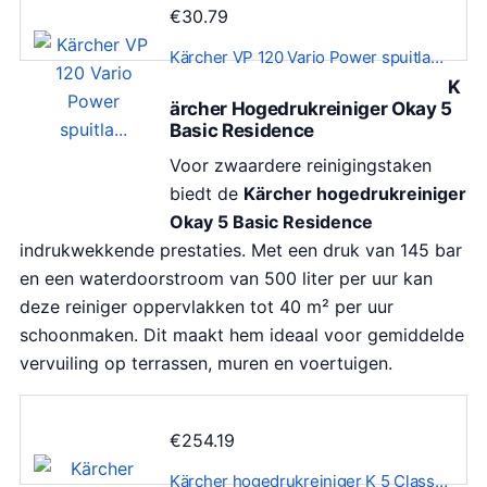
0
€
30.79
0
Kärcher VP 120 Vario Power spuitla…
.
K
ärcher Hogedrukreiniger Okay 5
Basic Residence
Voor zwaardere reinigingstaken
biedt de
Kärcher hogedrukreiniger
Okay 5 Basic Residence
indrukwekkende prestaties. Met een druk van 145 bar
en een waterdoorstroom van 500 liter per uur kan
deze reiniger oppervlakken tot 40 m² per uur
schoonmaken. Dit maakt hem ideaal voor gemiddelde
vervuiling op terrassen, muren en voertuigen.
€
254.19
Kärcher hogedrukreiniger K 5 Class…