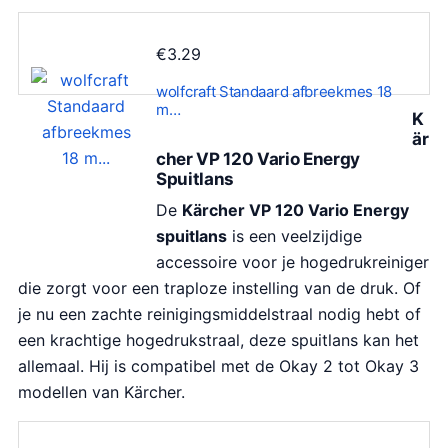
e
:
p
€
€
3.29
r
1
i
,
wolfcraft Standaard afbreekmes 18
m…
j
3
K
s
9
är
cher VP 120 Vario Energy
w
9
Spuitlans
a
.
De
Kärcher VP 120 Vario Energy
s
0
spuitlans
is een veelzijdige
:
0
accessoire voor je hogedrukreiniger
€
.
die zorgt voor een traploze instelling van de druk. Of
1
je nu een zachte reinigingsmiddelstraal nodig hebt of
,
een krachtige hogedrukstraal, deze spuitlans kan het
7
allemaal. Hij is compatibel met de Okay 2 tot Okay 3
9
modellen van Kärcher.
9
.