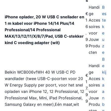
s
Handi
B
€
ge
es
iPhone oplader, 20 W USB C snellader en
1
Acces
te
1 m kabel voor iPhone 14/14 Plus/14
6
soires
k
Professional/14 Professional
.
voor
e
MAX/13/12/11/X/8/7/Pad, USB C-stekker
9
Jouw
u
kind C voeding adapter (wit)
9
Produ
z
cten
e
B
Handi
e
Belkin WCB006vfWH 40 W USB-C PD
ge
kij
€
wandlader (twee USB-C-poorten voor 20
Acces
k
1
W Energy Supply per poort, voor het snel
soires
a
7.
opladen van iPhone 12, 12 Professional, 12
voor
a
9
Professional Max, Mini, iPad Professional,
Jouw
n
9
Samsung Galaxy en meer),Eén maat,wit
Produ
b
cten
o