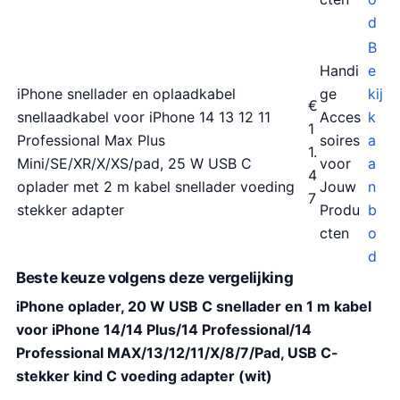
d
B
Handi
e
iPhone snellader en oplaadkabel
ge
kij
€
snellaadkabel voor iPhone 14 13 12 11
Acces
k
1
Professional Max Plus
soires
a
1.
Mini/SE/XR/X/XS/pad, 25 W USB C
voor
a
4
oplader met 2 m kabel snellader voeding
Jouw
n
7
stekker adapter
Produ
b
cten
o
d
Beste keuze volgens deze vergelijking
iPhone oplader, 20 W USB C snellader en 1 m kabel
voor iPhone 14/14 Plus/14 Professional/14
Professional MAX/13/12/11/X/8/7/Pad, USB C-
stekker kind C voeding adapter (wit)