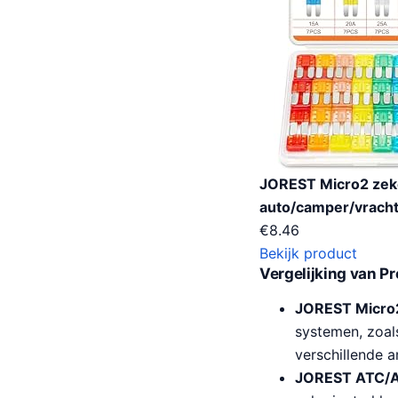
JOREST Micro2 zeke
auto/camper/vracht
€
8.46
Bekijk product
Vergelijking van P
JOREST Micro2
systemen, zoal
verschillende 
JOREST ATC/AT