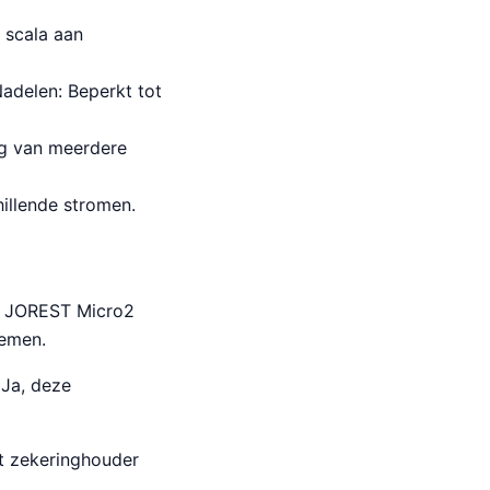
 scala aan
Nadelen: Beperkt tot
ng van meerdere
hillende stromen.
de JOREST Micro2
temen.
Ja, deze
it zekeringhouder