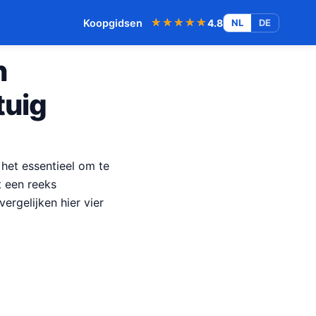
★★★★★
★★★★★
Koopgidsen
4.8
NL
DE
n
tuig
 het essentieel om te
t een reeks
ergelijken hier vier