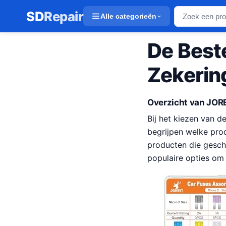
SD
Repair
Alle categorieën
De Best
Zekerin
Overzicht van JOR
Bij het kiezen van d
begrijpen welke pro
producten die geschi
populaire opties om