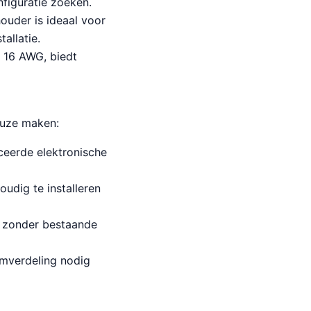
nfiguratie zoeken.
ouder is ideaal voor
allatie.
 16 AWG, biedt
keuze maken:
eerde elektronische
udig te installeren
s zonder bestaande
omverdeling nodig