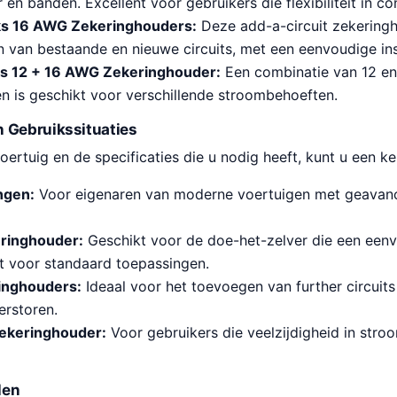
 en banden. Excellent voor gebruikers die flexibiliteit in co
s 16 AWG Zekeringhouders:
Deze add-a-circuit zekeringh
 van bestaande en nieuwe circuits, met een eenvoudige inst
s 12 + 16 AWG Zekeringhouder:
Een combinatie van 12 en
en is geschikt voor verschillende stroombehoeften.
 Gebruikssituaties
oertuig en de specificaties die u nodig heeft, kunt u een 
ngen:
Voor eigenaren van moderne voertuigen met geavanc
ringhouder:
Geschikt voor de doe-het-zelver die een eenvo
t voor standaard toepassingen.
inghouders:
Ideaal voor het toevoegen van further circuit
verstoren.
ekeringhouder:
Voor gebruikers die veelzijdigheid in stro
len