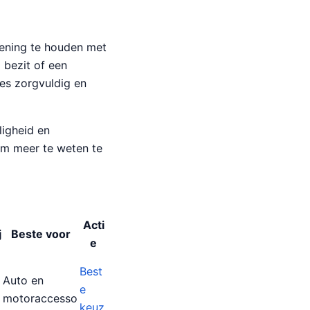
ekening te houden met
 bezit of een
es zorgvuldig en
ligheid en
om meer te weten te
Acti
j
Beste voor
e
Best
Auto en
e
motoraccesso
keuz