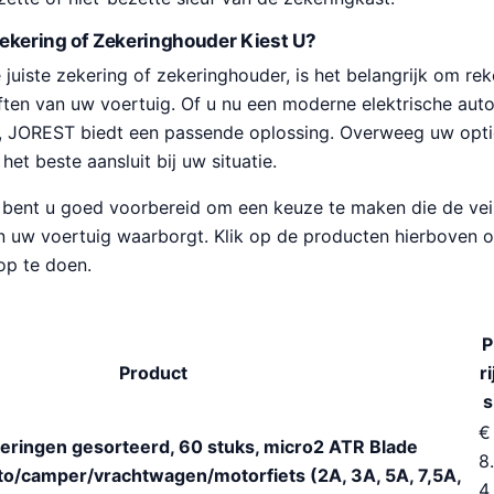
ekering of Zekeringhouder Kiest U?
e juiste zekering of zekeringhouder, is het belangrijk om r
ten van uw voertuig. Of u nu een moderne elektrische auto
s, JOREST biedt een passende oplossing. Overweeg uw opti
het beste aansluit bij uw situatie.
 bent u goed voorbereid om een keuze te maken die de vei
 uw voertuig waarborgt. Klik op de producten hierboven 
p te doen.
P
Product
ri
s
€
ringen gesorteerd, 60 stuks, micro2 ATR Blade
8.
to/camper/vrachtwagen/motorfiets (2A, 3A, 5A, 7,5A,
4