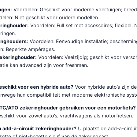
ngen:
Voordelen: Geschikt voor moderne voertuigen; breed
elen: Niet geschikt voor oudere modellen.
ringhouder:
Voordelen: Full set met accessoires; flexibel. 
ringen.
inghouders:
Voordelen: Eenvoudige installatie; beschermi
len: Beperkte ampèrages.
ekeringhouder:
Voordelen: Veelzijdig; geschikt voor versc
latie kan advanced zijn voor freshmen.
eschikt voor een hybride auto?
Voor hybride auto’s zijn 
anwege hun compatibiliteit met moderne elektronische sys
TC/ATO zekeringhouder gebruiken voor een motorfiets?
schikt voor zowel auto’s, vrachtwagens als motorfietsen.
en add-a-circuit zekeringhouder?
U plaatst de add-a-circu
ette of niet-bezette sleuf van de zekeringkast.