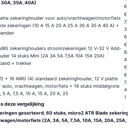
, 30A, 35A, 40A)
6
€
tte zekeringhouder voor auto/vrachtwagen/motorfiets
7.
ote zekeringen (10 A 15 A 20 A 25 A 30 A 35 A 40 A) +
3
 banden
6
€
AWG zekeringhouders stroomzekeringen 12 V-32 V Add-
8.
ouder 14 stuks Mini (2A 3A 5A 7,5A 10A 15A 20A)
4
band + trekker
6
€
1) + 16 AWG (4) standaard zekeringhouder, 12 V platte
7.
 auto, vrachtwagen, motorfiets + 14 stuks middelgrote
4
 5 A, 7,5 A, 10 A, 15 A, 20 A, 25
1
s deze vergelijking
ringen gesorteerd, 60 stuks, micro2 ATR Blade zekerin
wagen/motorfiets (2A, 3A, 5A, 7,5A, 10A, 15A, 20A, 25A,