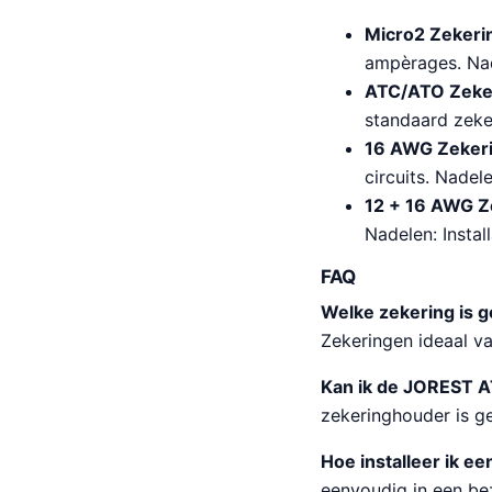
Micro2 Zekeri
ampèrages. Nad
ATC/ATO Zeke
standaard zeke
16 AWG Zeker
circuits. Nade
12 + 16 AWG Z
Nadelen: Instal
FAQ
Welke zekering is g
Zekeringen ideaal v
Kan ik de JOREST A
zekeringhouder is ge
Hoe installeer ik e
eenvoudig in een bez