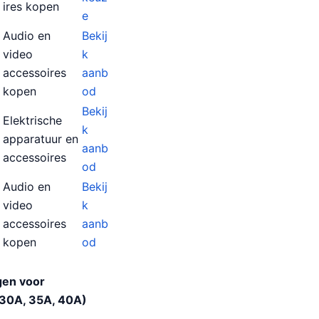
ires kopen
e
Audio en
Bekij
video
k
accessoires
aanb
kopen
od
Bekij
Elektrische
k
apparatuur en
aanb
accessoires
od
Audio en
Bekij
video
k
accessoires
aanb
kopen
od
gen voor
 30A, 35A, 40A)