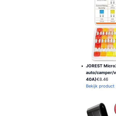
JOREST Micro2
auto/camper/vr
40A)
€
8.46
Bekijk product