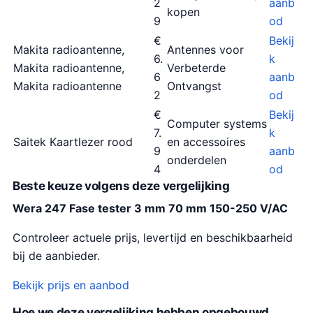
2
aanb
kopen
9
od
€
Bekij
Makita radioantenne,
Antennes voor
6.
k
Makita radioantenne,
Verbeterde
6
aanb
Makita radioantenne
Ontvangst
2
od
€
Bekij
Computer systems
7.
k
Saitek Kaartlezer rood
en accessoires
9
aanb
onderdelen
4
od
Beste keuze volgens deze vergelijking
Wera 247 Fase tester 3 mm 70 mm 150-250 V/AC
Controleer actuele prijs, levertijd en beschikbaarheid
bij de aanbieder.
Bekijk prijs en aanbod
Hoe we deze vergelijking hebben opgebouwd