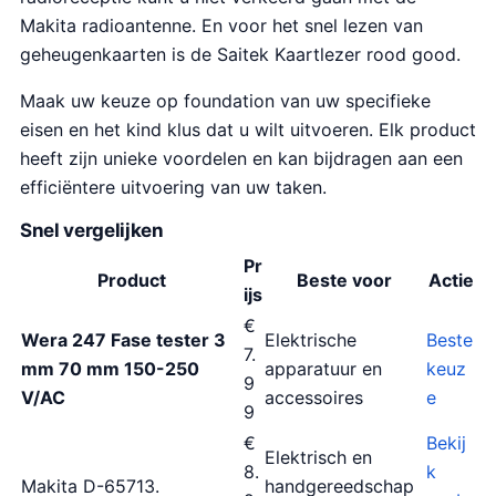
Makita radioantenne. En voor het snel lezen van
geheugenkaarten is de Saitek Kaartlezer rood good.
Maak uw keuze op foundation van uw specifieke
eisen en het kind klus dat u wilt uitvoeren. Elk product
heeft zijn unieke voordelen en kan bijdragen aan een
efficiëntere uitvoering van uw taken.
Snel vergelijken
Pr
Product
Beste voor
Actie
ijs
€
Wera 247 Fase tester 3
Elektrische
Beste
7.
mm 70 mm 150-250
apparatuur en
keuz
9
V/AC
accessoires
e
9
€
Bekij
Elektrisch en
8.
k
Makita D-65713.
handgereedschap