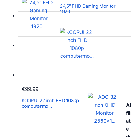
24,5″ FHD Gaming Monitor
1920…
€
99.99
KOORUI 22 inch FHD 1080p
Af
computermo…
fili
at
e
di