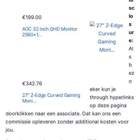
sc
lo
€
199.00
s
AOC 32 inch QHD Monitor
ur
2560×1…
e:
Al
s
b
ez
o
€
342.76
eker kun je
27″ Z-Edge Curved Gaming
through hyperlinks
Moni…
op deze pagina
doorklikken naar een associate. Dat kan ons een
commissie opleveren zonder additional kosten voor
jou.