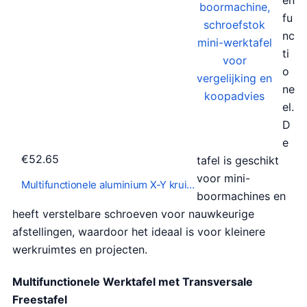
fu
nc
ti
o
ne
el.
D
e
€
52.65
tafel is geschikt
voor mini-
Multifunctionele aluminium X-Y krui…
boormachines en
heeft verstelbare schroeven voor nauwkeurige
afstellingen, waardoor het ideaal is voor kleinere
werkruimtes en projecten.
Multifunctionele Werktafel met Transversale
Freestafel