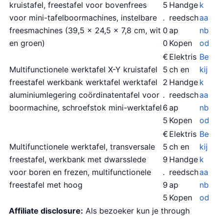
kruistafel, freestafel voor bovenfrees
5
Handge
k
voor mini-tafelboormachines, instelbare
.
reedsch
aa
freesmachines (39,5 x 24,5 x 7,8 cm, wit
0
ap
nb
en groen)
0
Kopen
od
€
Elektris
Be
Multifunctionele werktafel X-Y kruistafel
5
ch en
kij
freestafel werkbank werktafel werktafel
2
Handge
k
aluminiumlegering coördinatentafel voor
.
reedsch
aa
boormachine, schroefstok mini-werktafel
6
ap
nb
5
Kopen
od
€
Elektris
Be
Multifunctionele werktafel, transversale
5
ch en
kij
freestafel, werkbank met dwarsslede
9
Handge
k
voor boren en frezen, multifunctionele
.
reedsch
aa
freestafel met hoog
9
ap
nb
5
Kopen
od
Affiliate disclosure:
Als bezoeker kun je through