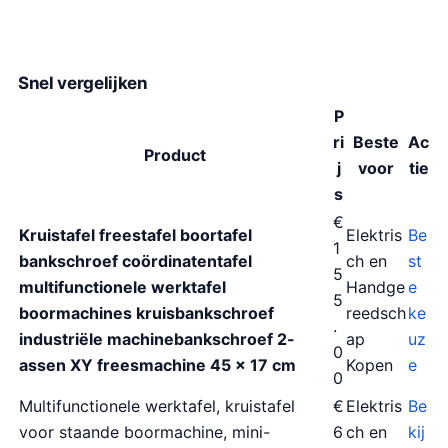
Snel vergelijken
P
ri
Beste
Ac
Product
j
voor
tie
s
€
Kruistafel freestafel boortafel
Elektris
Be
1
bankschroef coördinatentafel
ch en
st
5
multifunctionele werktafel
Handge
e
5
boormachines kruisbankschroef
reedsch
ke
.
industriële machinebankschroef 2-
ap
uz
0
assen XY freesmachine 45 x 17 cm
Kopen
e
0
Multifunctionele werktafel, kruistafel
€
Elektris
Be
voor staande boormachine, mini-
6
ch en
kij