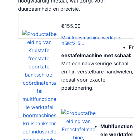
hoogwaardig metaal, wat zorgt voor
duurzaamheid en precisie.
€
155.00
Mini freesmachine werktafel
45&#215…
Fr
eestafelmachine met schaal
:
Met een nauwkeurige schaal
en fijn verstelbare handwielen,
ideaal voor exacte
positionering.
Multifunction
ele werktafel