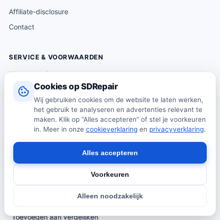
Affiliate-disclosure
Contact
SERVICE & VOORWAARDEN
Klantenservice
Cookies op SDRepair
Verzending & levering
Wij gebruiken cookies om de website te laten werken,
Retourneren
het gebruik te analyseren en advertenties relevant te
Algemene voorwaarden
maken. Klik op “Alles accepteren” of stel je voorkeuren
in. Meer in onze
cookieverklaring
en
privacyverklaring
.
Privacybeleid
Cookiebeleid
Alles accepteren
Voorkeuren
© 2026 SDRepair · Onafhankelijk vergelijkingsplatform · Wij
Alleen noodzakelijk
verkopen zelf geen producten · Alle prijzen onder voorbehoud.
Toevoegen aan vergelijken
Toevoegen aan vergelijken
Toevoegen aan vergelijken
Toevoegen aan vergelijken
Toevoegen aan vergelijken
Toevoegen aan vergelijken
Toevoegen aan vergelijken
Toevoegen aan vergelijken
Toevoegen aan vergelijken
Toevoegen aan vergelijken