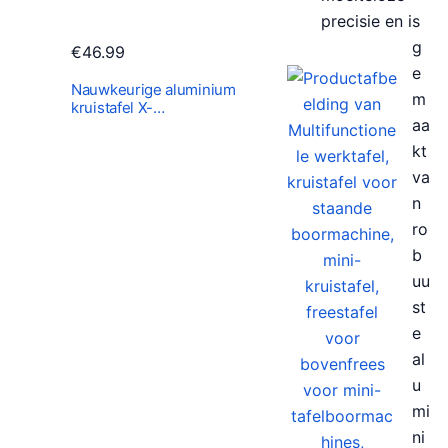
precisie en is
g
€
46.99
e
Nauwkeurige aluminium
m
kruistafel X-…
aa
kt
va
n
ro
b
uu
st
e
al
u
mi
ni