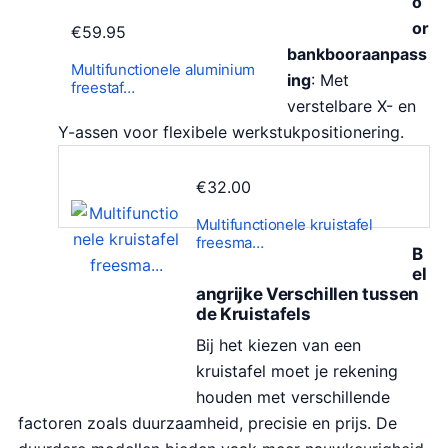
o
or
€
59.95
bankbooraanpass
Multifunctionele aluminium
ing
: Met
freestaf…
verstelbare X- en
Y-assen voor flexibele werkstukpositionering.
€
32.00
Multifunctionele kruistafel
freesma…
B
el
angrijke Verschillen tussen
de Kruistafels
Bij het kiezen van een
kruistafel moet je rekening
houden met verschillende
factoren zoals duurzaamheid, precisie en prijs. De