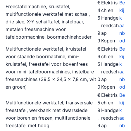
€
Elektris
Be
Freestafelmachine, kruistafel,
4
ch en
kij
multifunctionele werktafel met schaal,
6
Handge
k
drie slee, X-Y schuiftafel, instelbaar,
.
reedsch
aa
metalen freesmachine voor
9
ap
nb
tafelboormachine, boormachinehouder
9
Kopen
od
Multifunctionele werktafel, kruistafel
€
Elektris
Be
voor staande boormachine, mini-
6
ch en
kij
kruistafel, freestafel voor bovenfrees
5
Handge
k
voor mini-tafelboormachines, instelbare
.
reedsch
aa
freesmachines (39,5 x 24,5 x 7,8 cm, wit
0
ap
nb
en groen)
0
Kopen
od
€
Elektris
Be
Multifunctionele werktafel, transversale
5
ch en
kij
freestafel, werkbank met dwarsslede
9
Handge
k
voor boren en frezen, multifunctionele
.
reedsch
aa
freestafel met hoog
9
ap
nb