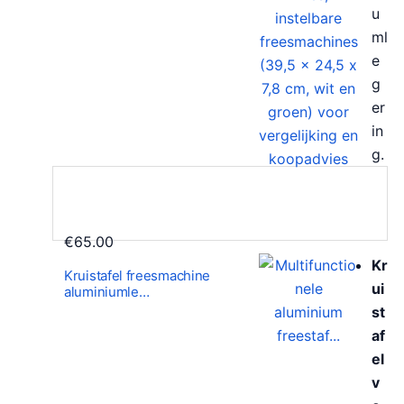
u
ml
e
g
er
in
g.
€
65.00
Kr
Kruistafel freesmachine
ui
aluminiumle…
st
af
el
v