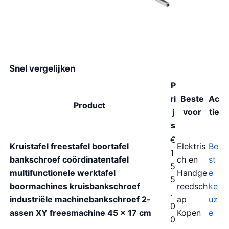
Snel vergelijken
P
ri
Beste
Ac
Product
j
voor
tie
s
€
Kruistafel freestafel boortafel
Elektris
Be
1
bankschroef coördinatentafel
ch en
st
5
multifunctionele werktafel
Handge
e
5
boormachines kruisbankschroef
reedsch
ke
.
industriële machinebankschroef 2-
ap
uz
0
assen XY freesmachine 45 x 17 cm
Kopen
e
0