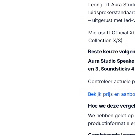
LeongLzt Aura Studi
luidsprekerstandaar
– uitgerust met led-v
Microsoft Official 
Collection X/S)
Beste keuze volgen
Aura Studio Speak
en 3, Soundsticks 4
Controleer actuele pr
Bekijk prijs en aanb
Hoe we deze verge
We hebben gelet op pr
productinformatie e
Gerelateerde koopg