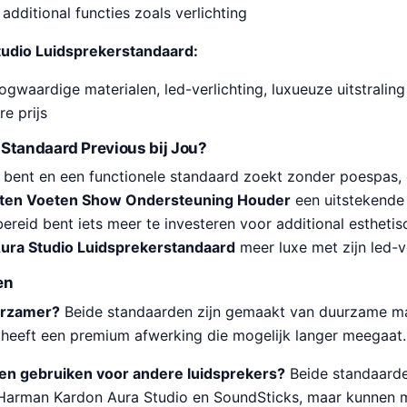
dditional functies zoals verlichting
tudio Luidsprekerstandaard:
gwaardige materialen, led-verlichting, luxueuze uitstraling
e prijs
Standaard Previous bij Jou?
 bent en een functionele standaard zoekt zonder poespas,
uten Voeten Show Ondersteuning Houder
een uitstekende
bereid bent iets meer te investeren voor additional estheti
ura Studio Luidsprekerstandaard
meer luxe met zijn led-ve
en
urzamer?
Beide standaarden zijn gemaakt van duurzame ma
heeft een premium afwerking die mogelijk langer meegaat.
den gebruiken voor andere luidsprekers?
Beide standaarden
Harman Kardon Aura Studio en SoundSticks, maar kunnen m