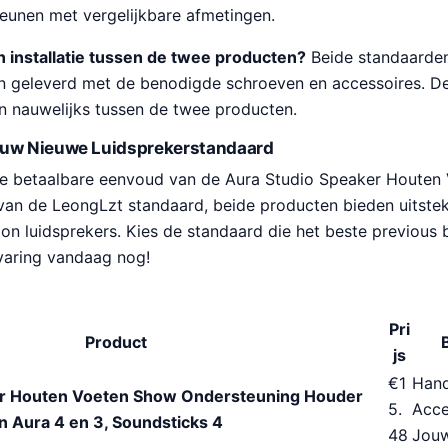
teunen met vergelijkbare afmetingen.
in installatie tussen de twee producten?
Beide standaarden
n geleverd met de benodigde schroeven en accessoires. De 
len nauwelijks tussen de twee producten.
ouw Nieuwe Luidsprekerstandaard
 de betaalbare eenvoud van de Aura Studio Speaker Houten
g van de LeongLzt standaard, beide producten bieden uitst
on luidsprekers. Kies de standaard die het beste previous 
rvaring vandaag nog!
Pri
Product
js
€
1
Hand
er Houten Voeten Show Ondersteuning Houder
5.
Acce
 Aura 4 en 3, Soundsticks 4
48
Jouw