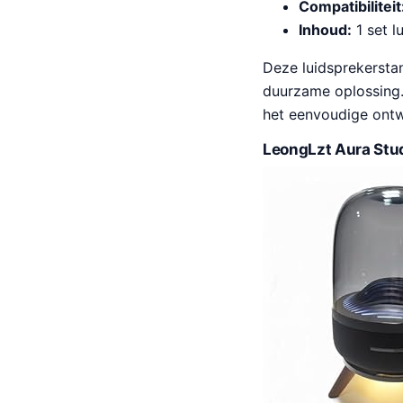
Compatibiliteit
Inhoud:
1 set l
Deze luidsprekersta
duurzame oplossing. 
het eenvoudige ontwe
LeongLzt Aura Stu