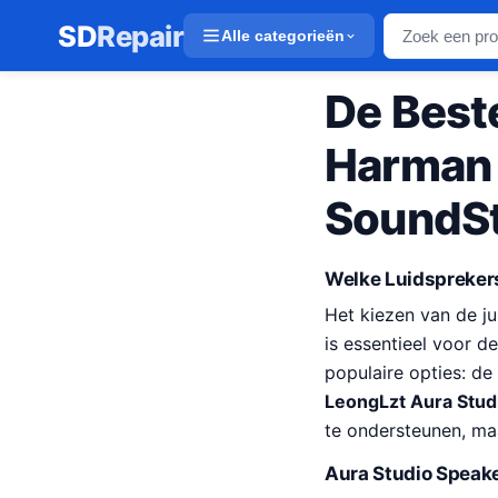
SD
Repair
Alle categorieën
De Best
Harman 
SoundSt
Welke Luidsprekers
Het kiezen van de j
is essentieel voor de
populaire opties: de
LeongLzt Aura Stud
te ondersteunen, ma
Aura Studio Speak