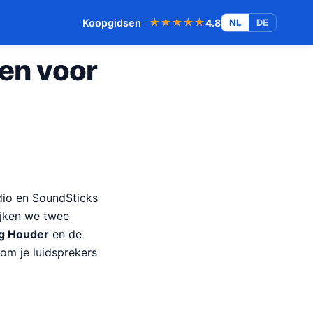
★★★★★
★★★★★
Koopgidsen
4.8
NL
DE
en voor
dio en SoundSticks
lijken we twee
g Houder
en de
om je luidsprekers