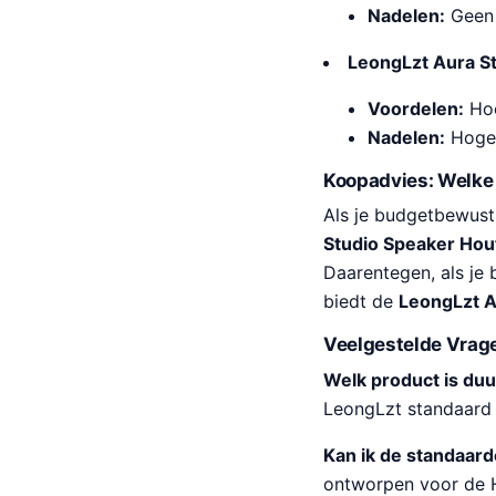
Nadelen:
Geen a
LeongLzt Aura S
Voordelen:
Hoo
Nadelen:
Hoger
Koopadvies: Welke 
Als je budgetbewust
Studio Speaker Ho
Daarentegen, als je 
biedt de
LeongLzt A
Veelgestelde Vrag
Welk product is du
LeongLzt standaard 
Kan ik de standaar
ontworpen voor de 