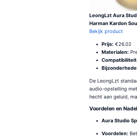
LeongLzt Aura Studi
Harman Kardon Sound
Bekijk product
Prijs:
€26.02
Materialen:
Pre
Compatibiliteit
Bijzonderhede
De LeongLzt standaar
audio-opstelling met
hecht aan geluid, ma
Voordelen en Nade
Aura Studio S
Voordelen:
Bet