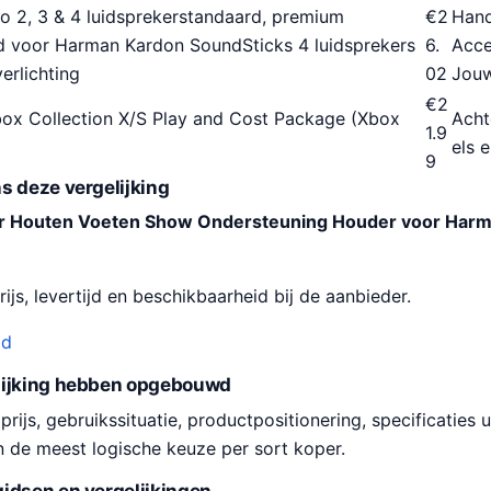
o 2, 3 & 4 luidsprekerstandaard, premium
€
2
Hand
d voor Harman Kardon SoundSticks 4 luidsprekers
6.
Acce
erlichting
02
Jouw
€
2
Xbox Collection X/S Play and Cost Package (Xbox
Acht
1.9
els 
9
s deze vergelijking
er Houten Voeten Show Ondersteuning Houder voor Harm
ijs, levertijd en beschikbaarheid bij de aanbieder.
od
lijking hebben opgebouwd
ijs, gebruikssituatie, productpositionering, specificaties u
n de meest logische keuze per sort koper.
idsen en vergelijkingen