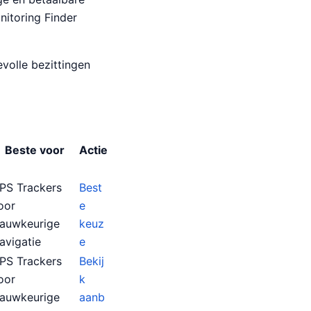
nitoring Finder
evolle bezittingen
Beste voor
Actie
PS Trackers
Best
oor
e
auwkeurige
keuz
avigatie
e
PS Trackers
Bekij
oor
k
auwkeurige
aanb