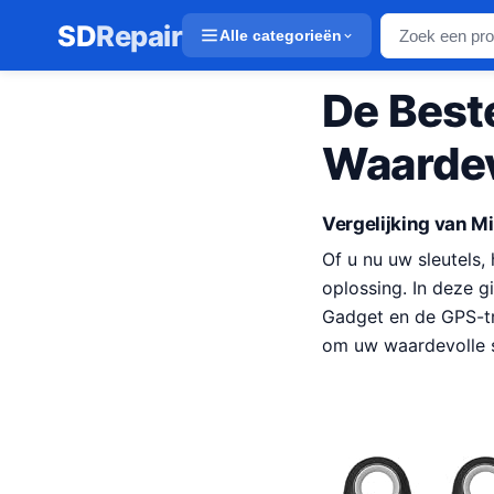
SD
Repair
Alle categorieën
De Best
Waardev
Vergelijking van M
Of u nu uw sleutels,
oplossing. In deze g
Gadget en de GPS-tr
om uw waardevolle s