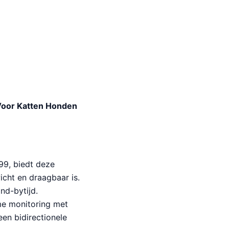
 Voor Katten Honden
99, biedt deze
icht en draagbaar is.
nd-bytijd.
me monitoring met
en bidirectionele