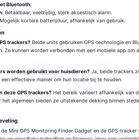
et Bluetooth:
n:
Betaalbaar, veelzijdig, sterk akoestisch alarm.
Mogelijk kortere batterijduur, afhankelijk van gebruik.
en
PS trackers?
Beide units gebruiken GPS-technologie en B
ren. Ze kunnen worden verbonden met een mobiele app om e
rs worden gebruikt voor huisdieren?
Ja, beide trackers z
 een effectieve manier om hun locatie bij te houden.
an deze GPS trackers?
Het bereik varieert afhankelijk van
 het algemeen bieden ze uitstekende dekking binnen stedeli
eveling
en de Mini GPS Monitoring Finder Gadget en de GPS-tracker 
an uw specifieke behoeften en finances. Voor een veelzijdi