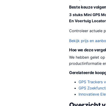
Beste keuze volgen
3 stuks Mini GPS Mo
En Voertuig Locator
Controleer actuele pr
Bekijk prijs en aanb
Hoe we deze verge
We hebben gelet op pr
productinformatie e
Gerelateerde koopg
GPS Trackers v
GPS Zoekfuncti
Innovatieve El
Overzicht 