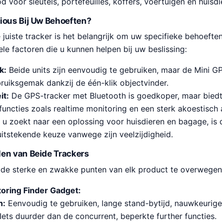
d voor sleutels, portefeuilles, koffers, voertuigen en huisdi
ious Bij Uw Behoeften?
e juiste tracker is het belangrijk om uw specifieke behoefte
ele factoren die u kunnen helpen bij uw beslissing:
k:
Beide units zijn eenvoudig te gebruiken, maar de Mini G
ebruiksgemak dankzij de één-klik objectvinder.
it:
De GPS-tracker met Bluetooth is goedkoper, maar bied
uncties zoals realtime monitoring en een sterk akoestisch 
 u zoekt naar een oplossing voor huisdieren en bagage, is
uitstekende keuze vanwege zijn veelzijdigheid.
en van Beide Trackers
m de sterke en zwakke punten van elk product te overwegen
oring Finder Gadget:
n:
Eenvoudig te gebruiken, lange stand-bytijd, nauwkeurige 
Iets duurder dan de concurrent, beperkte further functies.