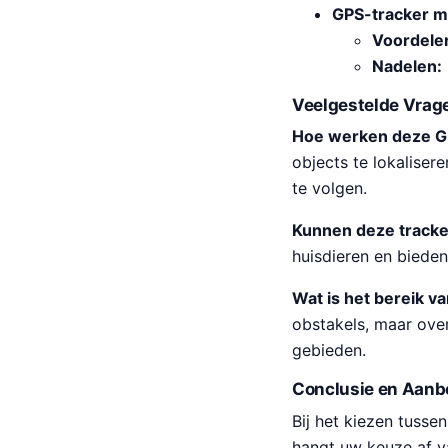
GPS-tracker m
Voordele
Nadelen:
Veelgestelde Vrag
Hoe werken deze G
objects te lokalise
te volgen.
Kunnen deze tracke
huisdieren en bieden
Wat is het bereik v
obstakels, maar over
gebieden.
Conclusie en Aanb
Bij het kiezen tuss
hangt uw keuze af v