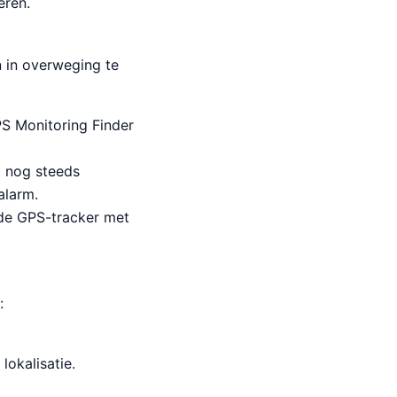
eren.
n in overweging te
PS Monitoring Finder
t nog steeds
alarm.
 de GPS-tracker met
:
lokalisatie.