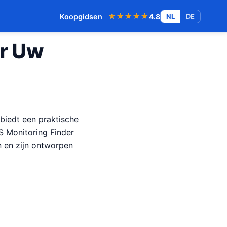
★★★★★
★★★★★
Koopgidsen
4.8
NL
DE
or Uw
 biedt een praktische
S Monitoring Finder
n en zijn ontworpen