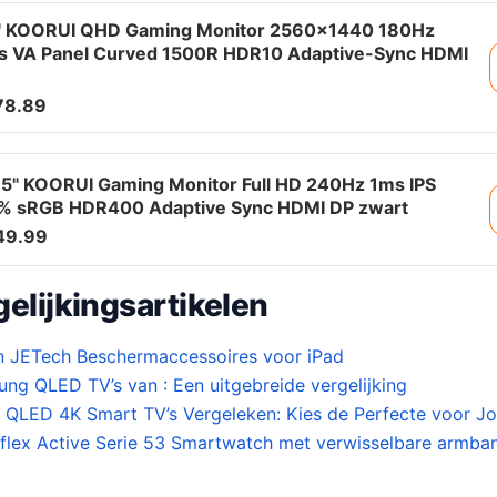
" KOORUI QHD Gaming Monitor 2560×1440 180Hz
s VA Panel Curved 1500R HDR10 Adaptive-Sync HDMI
78.89
,5" KOORUI Gaming Monitor Full HD 240Hz 1ms IPS
% sRGB HDR400 Adaptive Sync HDMI DP zwart
49.99
elijkingsartikelen
an JETech Beschermaccessoires voor iPad
ng QLED TV’s van : Een uitgebreide vergelijking
QLED 4K Smart TV’s Vergeleken: Kies de Perfecte voor J
Reflex Active Serie 53 Smartwatch met verwisselbare armban