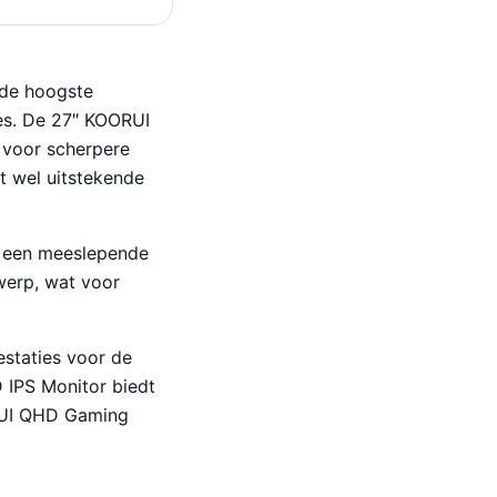
 de hoogste
es. De 27″ KOORUI
 voor scherpere
t wel uitstekende
 een meeslepende
werp, wat voor
staties voor de
D IPS Monitor biedt
ORUI QHD Gaming