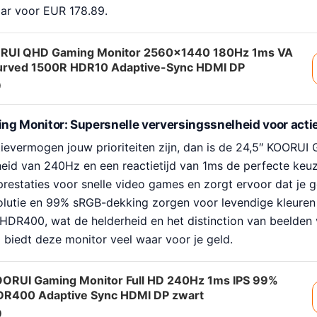
aar voor EUR 178.89.
RUI QHD Gaming Monitor 2560×1440 180Hz 1ms VA
urved 1500R HDR10 Adaptive-Sync HDMI DP
9
g Monitor: Supersnelle verversingssnelheid voor acti
tievermogen jouw prioriteiten zijn, dan is de 24,5″ KOORU
heid van 240Hz en een reactietijd van 1ms de perfecte keu
 prestaties voor snelle video games en zorgt ervoor dat je
solutie en 99% sRGB-dekking zorgen voor levendige kleuren
 HDR400, wat de helderheid en het distinction van beelden 
 biedt deze monitor veel waar voor je geld.
OORUI Gaming Monitor Full HD 240Hz 1ms IPS 99%
R400 Adaptive Sync HDMI DP zwart
9