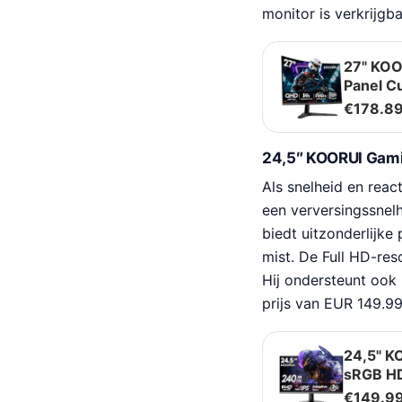
monitor is verkrijgb
27" KOO
Panel C
€
178.8
24,5″ KOORUI Gamin
Als snelheid en reac
een verversingssnel
biedt uitzonderlijke
mist. De Full HD-re
Hij ondersteunt ook
prijs van EUR 149.99
24,5" K
sRGB HD
€
149.9