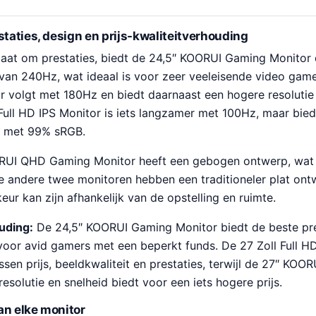
staties, design en prijs-kwaliteitverhouding
gaat om prestaties, biedt de 24,5″ KOORUI Gaming Monitor
 van 240Hz, wat ideaal is voor zeer veeleisende video gam
volgt met 180Hz en biedt daarnaast een hogere resolutie
Full HD IPS Monitor is iets langzamer met 100Hz, maar bied
d met 99% sRGB.
UI QHD Gaming Monitor heeft een gebogen ontwerp, wat
De andere twee monitoren hebben een traditioneler plat ont
r kan zijn afhankelijk van de opstelling en ruimte.
ouding:
De 24,5″ KOORUI Gaming Monitor biedt de beste pre
l voor avid gamers met een beperkt funds. De 27 Zoll Full H
sen prijs, beeldkwaliteit en prestaties, terwijl de 27″ KO
esolutie en snelheid biedt voor een iets hogere prijs.
an elke monitor