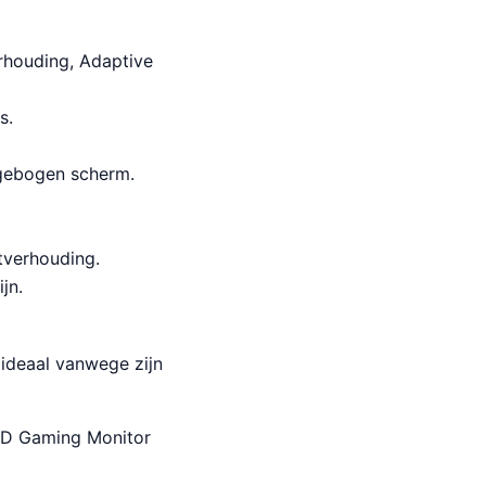
erhouding, Adaptive
s.
 gebogen scherm.
itverhouding.
jn.
ideaal vanwege zijn
HD Gaming Monitor