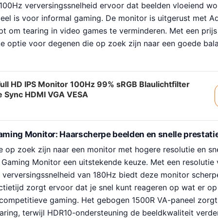
100Hz verversingssnelheid ervoor dat beelden vloeiend w
eel is voor informal gaming. De monitor is uitgerust met A
pt om tearing in video games te verminderen. Met een prijs
ke optie voor degenen die op zoek zijn naar een goede bala
Full HD IPS Monitor 100Hz 99% sRGB Blaulichtfilter
e Sync HDMI VGA VESA
ming Monitor: Haarscherpe beelden en snelle prestati
 op zoek zijn naar een monitor met hogere resolutie en snel
Gaming Monitor een uitstekende keuze. Met een resolutie
verversingssnelheid van 180Hz biedt deze monitor scherp
tietijd zorgt ervoor dat je snel kunt reageren op wat er o
r competitieve gaming. Het gebogen 1500R VA-paneel zorgt
ring, terwijl HDR10-ondersteuning de beeldkwaliteit verde