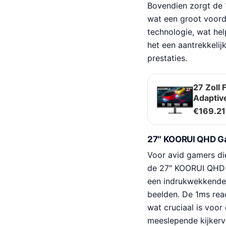
Bovendien zorgt de 
wat een groot voord
technologie, wat hel
het een aantrekkelij
prestaties.
27 Zoll 
Adaptiv
€
169.21
27″ KOORUI QHD Ga
Voor avid gamers die
de 27″ KOORUI QHD 
een indrukwekkende 
beelden. De 1ms reac
wat cruciaal is voo
meeslepende kijkerva