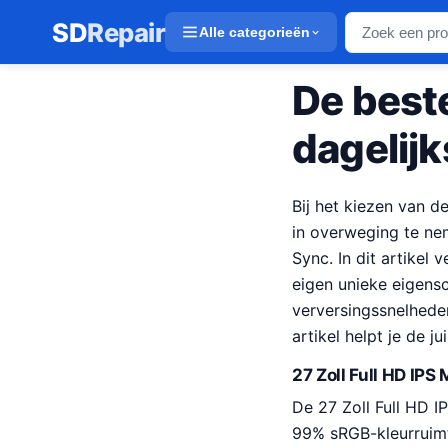
SD
Repair
Alle categorieën
De best
dagelij
Bij het kiezen van d
in overweging te nem
Sync. In dit artikel
eigen unieke eigens
verversingssnelhede
artikel helpt je de j
27 Zoll Full HD IP
De 27 Zoll Full HD I
99% sRGB-kleurruimt