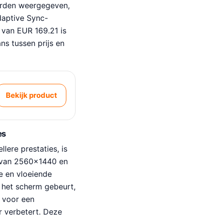
orden weergegeven,
daptive Sync-
 van EUR 169.21 is
ns tussen prijs en
Bekijk product
es
lere prestaties, is
 van 2560×1440 en
e en vloeiende
p het scherm gebeurt,
 voor een
r verbetert. Deze