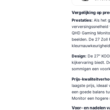
Vergelijking op pre
Prestaties:
Als het 
verversingssnelheid
QHD Gaming Monitor 
beelden. De 27 Zoll 
kleurnauwkeurighei
Design:
De 27″ KOOR
kijkervaring biedt. 
sommigen een voorkeu
Prijs-kwaliteitverh
laagste prijs, ideaa
een goede balans tus
Monitor een hogere r
Voor- en nadelen v