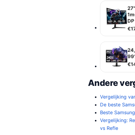
27
1m
DP
€
1
24
99
€
1
Andere verg
Vergelijking v
De beste Samsu
Beste Samsung 
Vergelijking: 
vs Refle