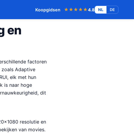
★★★★★
★★★★★
Koopgidsen
4.8
NL
DE
g en
erschillende factoren
s zoals Adaptive
RUI, elk met hun
k is naar hoge
rnauwkeurigheid, dit
920×1080 resolutie en
bekijken van movies.