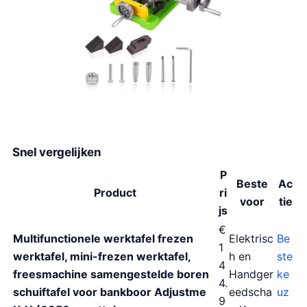
Snel vergelijken
P
Beste
Ac
Product
ri
voor
tie
js
€
Multifunctionele werktafel frezen
Elektrisc
Be
1
werktafel, mini-frezen werktafel,
h en
ste
4
freesmachine samengestelde boren
Handger
ke
4.
schuiftafel voor bankboor Adjustme
eedscha
uz
9