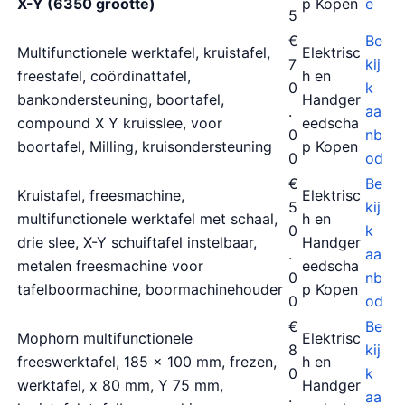
X-Y (6350 grootte)
p Kopen
e
5
€
Be
Multifunctionele werktafel, kruistafel,
Elektrisc
7
kij
freestafel, coördinattafel,
h en
0
k
bankondersteuning, boortafel,
Handger
.
aa
compound X Y kruisslee, voor
eedscha
0
nb
boortafel, Milling, kruisondersteuning
p Kopen
0
od
€
Be
Kruistafel, freesmachine,
Elektrisc
5
kij
multifunctionele werktafel met schaal,
h en
0
k
drie slee, X-Y schuiftafel instelbaar,
Handger
.
aa
metalen freesmachine voor
eedscha
0
nb
tafelboormachine, boormachinehouder
p Kopen
0
od
€
Be
Mophorn multifunctionele
Elektrisc
8
kij
freeswerktafel, 185 x 100 mm, frezen,
h en
0
k
werktafel, x 80 mm, Y 75 mm,
Handger
.
aa