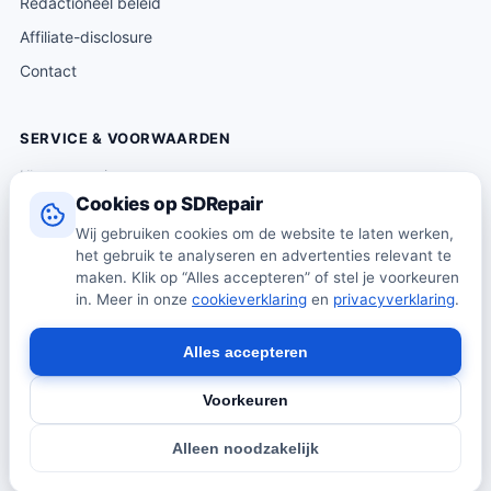
Redactioneel beleid
Affiliate-disclosure
Contact
SERVICE & VOORWAARDEN
Klantenservice
Cookies op SDRepair
Verzending & levering
Wij gebruiken cookies om de website te laten werken,
Retourneren
het gebruik te analyseren en advertenties relevant te
Algemene voorwaarden
maken. Klik op “Alles accepteren” of stel je voorkeuren
in. Meer in onze
cookieverklaring
en
privacyverklaring
.
Privacybeleid
Cookiebeleid
Alles accepteren
Voorkeuren
© 2026 SDRepair · Onafhankelijk vergelijkingsplatform · Wij
Alleen noodzakelijk
verkopen zelf geen producten · Alle prijzen onder voorbehoud.