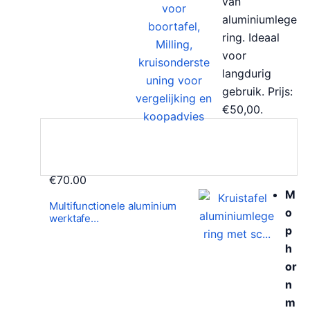
van
aluminiumlege
ring. Ideaal
voor
langdurig
gebruik. Prijs:
€50,00.
€
70.00
M
Multifunctionele aluminium
o
werktafe…
p
h
or
n
m