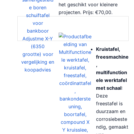
het geschikt voor kleinere
projecten. Prijs: €70,00.
Kruistafel,
freesmachine
,
multifunction
ele werktafel
met schaal
:
Deze
freestafel is
duurzaam en
corrosiebeste
ndig, gemaakt