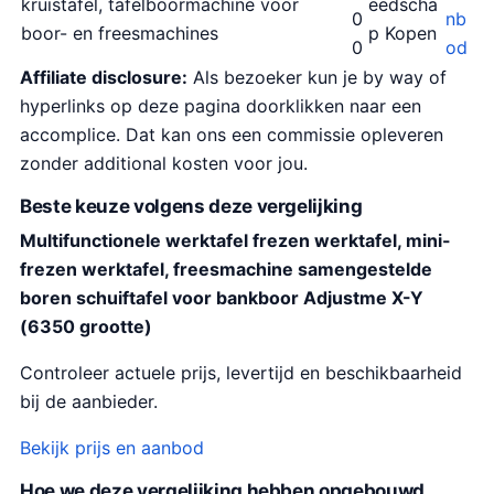
kruistafel, tafelboormachine voor
eedscha
0
nb
boor- en freesmachines
p Kopen
0
od
Affiliate disclosure:
Als bezoeker kun je by way of
hyperlinks op deze pagina doorklikken naar een
accomplice. Dat kan ons een commissie opleveren
zonder additional kosten voor jou.
Beste keuze volgens deze vergelijking
Multifunctionele werktafel frezen werktafel, mini-
frezen werktafel, freesmachine samengestelde
boren schuiftafel voor bankboor Adjustme X-Y
(6350 grootte)
Controleer actuele prijs, levertijd en beschikbaarheid
bij de aanbieder.
Bekijk prijs en aanbod
Hoe we deze vergelijking hebben opgebouwd