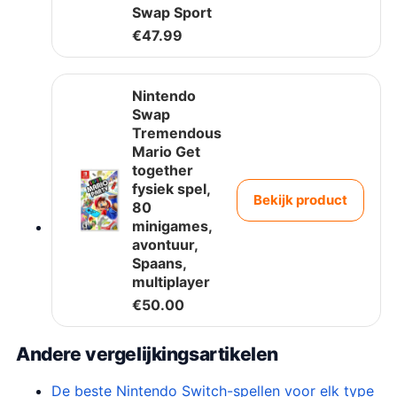
Swap Sport
€
47.99
Nintendo
Swap
Tremendous
Mario Get
together
fysiek spel,
Bekijk product
80
minigames,
avontuur,
Spaans,
multiplayer
€
50.00
Andere vergelijkingsartikelen
De beste Nintendo Switch-spellen voor elk type