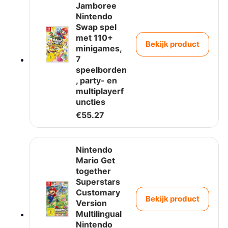
Jamboree
Nintendo
Swap spel
met 110+
Bekijk product
minigames,
7
speelborden
, party- en
multiplayerf
uncties
€
55.27
Nintendo
Mario Get
together
Superstars
Customary
Bekijk product
Version
Multilingual
Nintendo