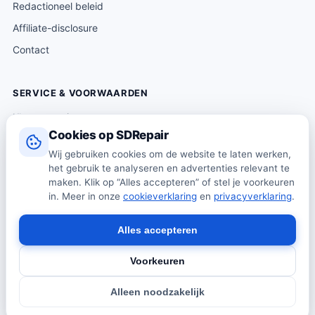
Redactioneel beleid
Affiliate-disclosure
Contact
SERVICE & VOORWAARDEN
Klantenservice
Cookies op SDRepair
Verzending & levering
Wij gebruiken cookies om de website te laten werken,
Retourneren
het gebruik te analyseren en advertenties relevant te
Algemene voorwaarden
maken. Klik op “Alles accepteren” of stel je voorkeuren
in. Meer in onze
cookieverklaring
en
privacyverklaring
.
Privacybeleid
Cookiebeleid
Alles accepteren
Voorkeuren
© 2026 SDRepair · Onafhankelijk vergelijkingsplatform · Wij
Alleen noodzakelijk
verkopen zelf geen producten · Alle prijzen onder voorbehoud.