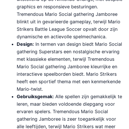
k
s
graphics en responsieve besturingen.
e
:
Tremendous Mario Social gathering Jamboree
p
€
blinkt uit in gevarieerde gameplay, terwijl Mario
r
4
i
7
Strikers Battle League Soccer opvalt door zijn
j
.
dynamische en actievolle spelmechanica.
s
9
w
5
Design:
In termen van design biedt Mario Social
a
.
gathering Superstars een nostalgische ervaring
s
met klassieke elementen, terwijl Tremendous
:
€
Mario Social gathering Jamboree kleurrijke en
6
interactieve speelborden biedt. Mario Strikers
4
heeft een sportief thema met een kenmerkende
.
9
Mario-twist.
9
Gebruiksgemak:
Alle spellen zijn gemakkelijk te
.
leren, maar bieden voldoende diepgang voor
ervaren spelers. Tremendous Mario Social
gathering Jamboree is zeer toegankelijk voor
alle leeftijden, terwijl Mario Strikers wat meer