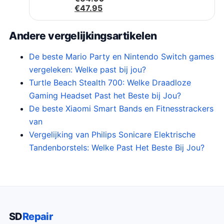
H
o
€
47.95
u
r
i
s
Andere vergelijkingsartikelen
d
p
i
r
g
o
De beste Mario Party en Nintendo Switch games
e
n
vergeleken: Welke past bij jou?
p
k
Turtle Beach Stealth 700: Welke Draadloze
r
e
i
l
Gaming Headset Past het Beste bij Jou?
j
i
De beste Xiaomi Smart Bands en Fitnesstrackers
s
j
van
i
k
s
e
Vergelijking van Philips Sonicare Elektrische
:
p
Tandenborstels: Welke Past Het Beste Bij Jou?
€
r
4
i
7
j
.
s
9
w
5
a
.
s
SD
Repair
: