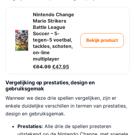
Nintendo Change
Mario Strikers
Battle League
Soccer – 5-
tegen-5 voetbal,
Bekijk product
tackles, schoten,
on-line
multiplayer
O
H
€
64.99
€
47.95
o
u
r
i
Vergelijking op prestaties, design en
s
d
gebruiksgemak
p
i
r
g
Wanneer we deze drie spellen vergelijken, zijn er
o
e
enkele duidelijke verschillen in termen van prestaties,
n
p
k
r
design en gebruiksgemak.
e
i
l
j
Prestaties:
Alle drie de spellen presteren
i
s
uitstekend op de Nintendo Change, met soepele
j
i