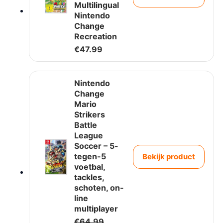
Multilingual
Nintendo
Change
Recreation
€
47.99
Nintendo
Change
Mario
Strikers
Battle
League
Soccer – 5-
tegen-5
Bekijk product
voetbal,
tackles,
schoten, on-
line
multiplayer
O
€
64.99