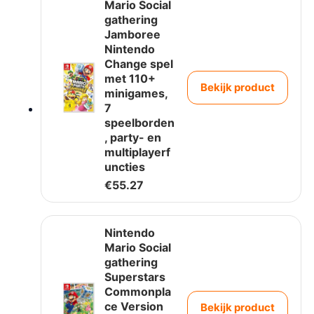
Mario Social
gathering
Jamboree
Nintendo
Change spel
met 110+
Bekijk product
minigames,
7
speelborden
, party- en
multiplayerf
uncties
€
55.27
Nintendo
Mario Social
gathering
Superstars
Commonpla
ce Version
Bekijk product