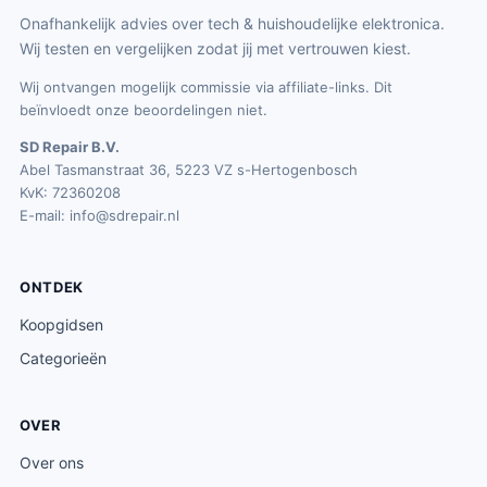
€
Onafhankelijk advies over tech & huishoudelijke elektronica.
6
4
Wij testen en vergelijken zodat jij met vertrouwen kiest.
.
9
Wij ontvangen mogelijk commissie via affiliate-links. Dit
9
beïnvloedt onze beoordelingen niet.
.
SD Repair B.V.
Abel Tasmanstraat 36, 5223 VZ s-Hertogenbosch
KvK: 72360208
E-mail:
info@sdrepair.nl
ONTDEK
Koopgidsen
Categorieën
OVER
Over ons