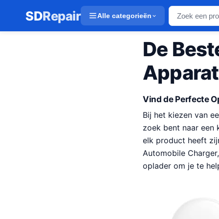
SD
Repair
Alle categorieën
De Best
Apparat
Vind de Perfecte O
Bij het kiezen van e
zoek bent naar een 
elk product heeft zi
Automobile Charger
oplader om je te he