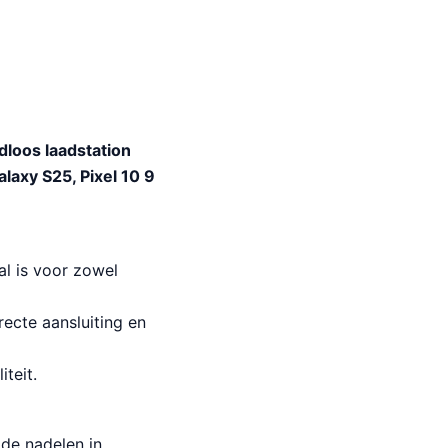
loos laadstation
laxy S25, Pixel 10 9
al is voor zowel
cte aansluiting en
teit.
 de nadelen in