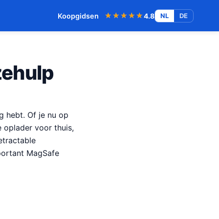
★★★★★
★★★★★
Koopgidsen
4.8
NL
DE
zehulp
g hebt. Of je nu op
 oplader voor thuis,
etractable
portant MagSafe