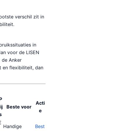
otste verschil zit in
liteit.
ruikssituaties in
 dan voor de LISEN
t de Anker
n flexibiliteit, dan
P
Acti
ij
Beste voor
e
s
€
Handige
Best
1