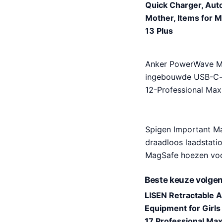
Quick Charger, Auto
Mother, Items for Ma
13 Plus
Anker PowerWave Ma
ingebouwde USB-C-ka
12-Professional Max
Spigen Important M
draadloos laadstatio
MagSafe hoezen voor
Beste keuze volgen
LISEN Retractable 
Equipment for Girls
17 Professional Max 