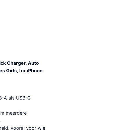
ck Charger, Auto
s Girls, for iPhone
B-A als USB-C
 om meerdere
.
eld, vooral voor wie