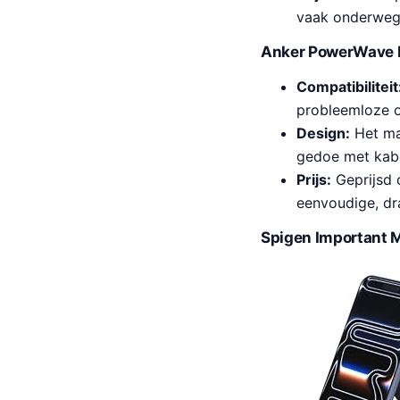
vaak onderweg 
Anker PowerWave M
Compatibiliteit
probleemloze o
Design:
Het mag
gedoe met kabe
Prijs:
Geprijsd 
eenvoudige, dr
Spigen Important Ma