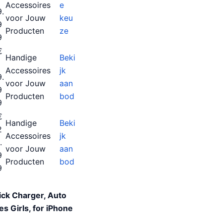
Accessoires
e
9.
voor Jouw
keu
9
Producten
ze
9
€
Handige
Beki
1
Accessoires
jk
9.
voor Jouw
aan
9
Producten
bod
9
€
Handige
Beki
2
Accessoires
jk
.
voor Jouw
aan
9
Producten
bod
9
ck Charger, Auto
s Girls, for iPhone