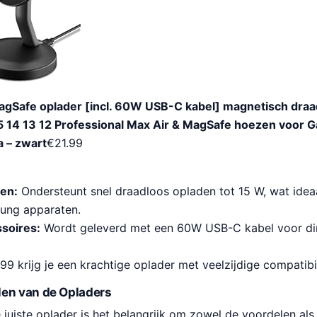
agSafe oplader [incl. 60W USB-C kabel] magnetisch draad
5 14 13 12 Professional Max Air & MagSafe hoezen voor Ga
a – zwart
€
21.99
en:
Ondersteunt snel draadloos opladen tot 15 W, wat idea
ung apparaten.
ssoires:
Wordt geleverd met een 60W USB-C kabel voor dire
9 krijg je een krachtige oplader met veelzijdige compatibili
len van de Opladers
e juiste oplader is het belangrijk om zowel de voordelen als