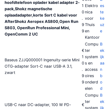
hoofdtelefoon oplader kabel adapter 2-
1
Elektro
es
pack,Shokz magnetische
0
nica
te
oplaadadapter,korte Sort C kabel voor
.
voor
ke
AfterShokz Aeropex AS800,Open Run
9
Thuis
uz
S803, OpenRun Professional Mini,
9
en
e
OpenComm 2 UC
Kantoor
Compu
B
€
ter
ek
1
system
ijk
Baseus ZJJQ000001 Ingenuity-serie Mini
0
s en
aa
OTG-adapter Sort-C naar USB-A 3.1,
.
access
n
zwart
9
oires
b
9
onderd
o
elen
d
Compu
B
ter
ek
USB-C naar DC-adapter, 100 W PD-
€
system
ijk