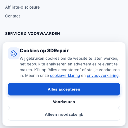
Affiliate-disclosure
Contact
SERVICE & VOORWAARDEN
Klantenservice
Cookies op SDRepair
Verzending & levering
Wij gebruiken cookies om de website te laten werken,
Retourneren
het gebruik te analyseren en advertenties relevant te
Algemene voorwaarden
maken. Klik op “Alles accepteren” of stel je voorkeuren
in. Meer in onze
cookieverklaring
en
privacyverklaring
.
Privacybeleid
Cookiebeleid
Alles accepteren
Voorkeuren
© 2026 SDRepair · Onafhankelijk vergelijkingsplatform · Wij
Alleen noodzakelijk
verkopen zelf geen producten · Alle prijzen onder voorbehoud.