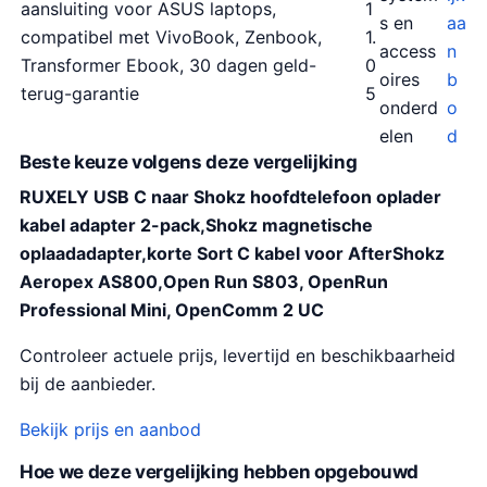
aansluiting voor ASUS laptops,
1
s en
aa
compatibel met VivoBook, Zenbook,
1.
access
n
Transformer Ebook, 30 dagen geld-
0
oires
b
terug-garantie
5
onderd
o
elen
d
Beste keuze volgens deze vergelijking
RUXELY USB C naar Shokz hoofdtelefoon oplader
kabel adapter 2-pack,Shokz magnetische
oplaadadapter,korte Sort C kabel voor AfterShokz
Aeropex AS800,Open Run S803, OpenRun
Professional Mini, OpenComm 2 UC
Controleer actuele prijs, levertijd en beschikbaarheid
bij de aanbieder.
Bekijk prijs en aanbod
Hoe we deze vergelijking hebben opgebouwd