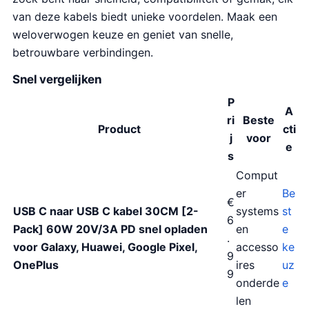
van deze kabels biedt unieke voordelen. Maak een
weloverwogen keuze en geniet van snelle,
betrouwbare verbindingen.
Snel vergelijken
P
A
ri
Beste
Product
cti
j
voor
e
s
Comput
er
Be
€
USB C naar USB C kabel 30CM [2-
systems
st
6
Pack] 60W 20V/3A PD snel opladen
en
e
.
voor Galaxy, Huawei, Google Pixel,
accesso
ke
9
OnePlus
ires
uz
9
onderde
e
len