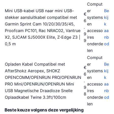
Comput
Mini USB-kabel USB naar mini USB-
er
Be
€
stekker aansluitkabel compatibel met
systems
kij
6
Garmin Sprint Cam 10/20/30/35/45,
en
k
.
Proofcam PC101, Rac NRAC02, Vantrue
accesso
aa
9
X2, SJCAM SJ5000X Elite, Z-Edge Z3 |
ires
nb
9
0,5 m
onderde
od
len
Comput
Opladen Kabel Compatibel met
er
Be
€
AfterShokz Aeropex, SHOKZ
systems
kij
6
OPENCOMM/OPENRUN PRO/OPENRUN
en
k
.
PRO Mini/OPENRUN/OPENRUN Mini
accesso
aa
9
USB Magnetische Draadloze Snelle
ires
nb
8
Oplaadkabel Twine 3.3ft/100cm
onderde
od
len
Beste keuze volgens deze vergelijking