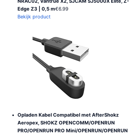
NRAC02, Vantrue X2, SJCAM SJ5000X Elite, Z-
Edge Z3 | 0,5 m
€
6.99
Bekijk product
Opladen Kabel Compatibel met AfterShokz
Aeropex, SHOKZ OPENCOMM/OPENRUN
PRO/OPENRUN PRO Mini/OPENRUN/OPENRUN