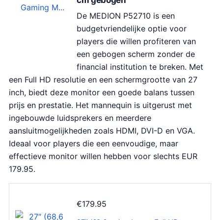
cm gebogen
r
g
De MEDION P52710 is een
o
e
budgetvriendelijke optie voor
n
p
players die willen profiteren van
k
r
een gebogen scherm zonder de
e
i
financial institution te breken. Met
l
j
een Full HD resolutie en een schermgrootte van 27
i
s
inch, biedt deze monitor een goede balans tussen
j
i
prijs en prestatie. Het mannequin is uitgerust met
k
s
ingebouwde luidsprekers en meerdere
e
:
aansluitmogelijkheden zoals HDMI, DVI-D en VGA.
p
€
Ideaal voor players die een eenvoudige, maar
r
2
effectieve monitor willen hebben voor slechts EUR
i
3
179.95.
j
9
s
.
w
9
€
179.95
a
9