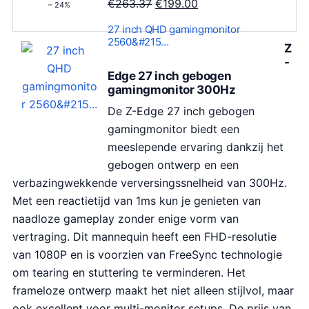
O
H
€
263.37
€
199.00
– 24%
o
u
27 inch QHD gamingmonitor
r
i
2560&#215…
Z
s
d
-
p
i
Edge 27 inch gebogen
gamingmonitor 300Hz
r
g
o
e
De Z-Edge 27 inch gebogen
n
p
gamingmonitor biedt een
k
r
meeslepende ervaring dankzij het
e
i
gebogen ontwerp en een
l
j
verbazingwekkende verversingssnelheid van 300Hz.
i
s
Met een reactietijd van 1ms kun je genieten van
j
i
naadloze gameplay zonder enige vorm van
k
s
vertraging. Dit mannequin heeft een FHD-resolutie
e
:
van 1080P en is voorzien van FreeSync technologie
p
€
om tearing en stuttering te verminderen. Het
r
1
frameloze ontwerp maakt het niet alleen stijlvol, maar
i
9
ook excellent voor multi-monitor setups. De prijs van