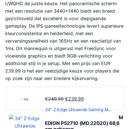
UWQHD de juiste keuze. Het panoramische scherm
met een resolutie van 3440×1440 biedt een breed
gezichtsveld dat excellent is voor diepgaande
gameplay. De IPS-paneeltechnologie levert superieure
kleurconsistentie en helderheid, met een
verversingssnelheid van 165Hz en een reactietijd van
1ms. Dit mannequin is uitgerust met FreeSync voor
vloeiende graphics en biedt RGB-verlichting voor
additional stijl in je setup. Met een prijs van EUR
239.99 is het een veelzijdige keuze voor players die
op zoek zijn naar een bredere kijkervaring.
O
H
€
249.99
€
239.99
– 4%
o
u
34″ Z-Edge Ultrawide Gaming M…
r
i
M
s
d
EDION P52710 (MD 22020) 68,6
p
i