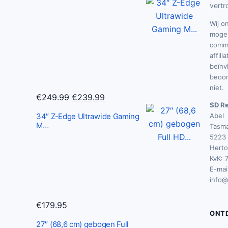
s
.
vertr
w
0
Wij o
a
0
mogel
s
.
commi
:
affili
beïnv
€
beoor
2
niet.
6
O
H
€
249.99
€
239.99
SD Re
3
o
u
34″ Z-Edge Ultrawide Gaming
Abel
.
r
i
M…
Tasma
3
s
d
5223 
7
Hert
p
i
KvK: 
.
r
g
E-mail
o
e
info@
n
p
k
r
€
179.95
ONT
e
i
27″ (68,6 cm) gebogen Full