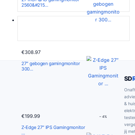
r
i
2560&#215…
s
d
p
i
r
g
o
e
n
p
k
r
€
308.97
e
i
27″ gebogen gamingmonitor
l
j
300…
i
s
SD
j
i
k
s
Onafh
advie
e
:
& hui
p
€
elekt
r
1
€
199.99
– 4%
teste
i
9
verge
Z-Edge 27″ IPS Gamingmonitor
j
9
jij me
…