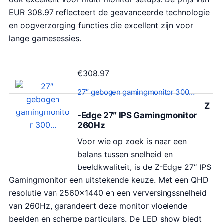
j
9
EUR 308.97 reflecteert de geavanceerde technologie
s
.
en oogverzorging functies die excellent zijn voor
w
0
lange gamesessies.
a
0
s
.
€
308.97
:
€
27″ gebogen gamingmonitor 300…
2
Z
6
-Edge 27″ IPS Gamingmonitor
260Hz
3
.
Voor wie op zoek is naar een
3
balans tussen snelheid en
7
beeldkwaliteit, is de Z-Edge 27″ IPS
.
Gamingmonitor een uitstekende keuze. Met een QHD
resolutie van 2560×1440 en een verversingssnelheid
van 260Hz, garandeert deze monitor vloeiende
beelden en scherpe particulars. De LED show biedt