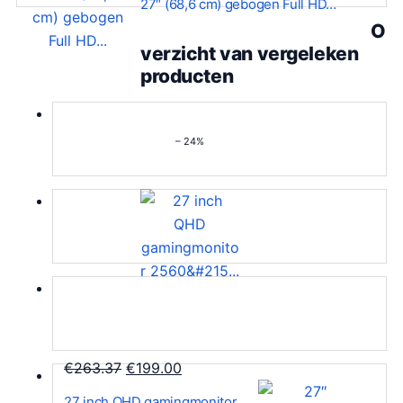
27″ (68,6 cm) gebogen Full HD…
s
.
O
:
verzicht van vergeleken
€
producten
2
4
9
– 24%
.
9
9
.
O
H
€
263.37
€
199.00
o
u
27 inch QHD gamingmonitor