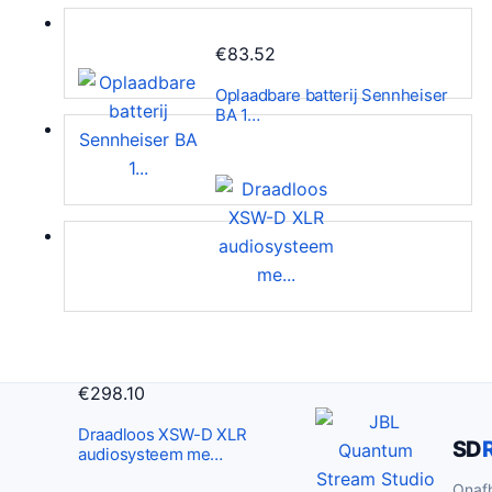
€
83.52
Oplaadbare batterij Sennheiser
BA 1…
€
298.10
Draadloos XSW-D XLR
SD
audiosysteem me…
Onafh