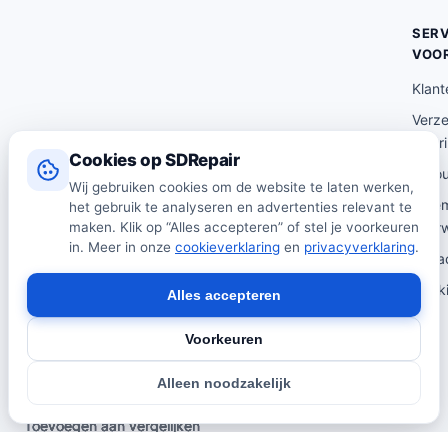
SERV
VOO
Klant
Verz
lever
Cookies op SDRepair
Reto
Wij gebruiken cookies om de website te laten werken,
Alge
het gebruik te analyseren en advertenties relevant te
voor
maken. Klik op “Alles accepteren” of stel je voorkeuren
in. Meer in onze
cookieverklaring
en
privacyverklaring
.
Priva
Cooki
Alles accepteren
Voorkeuren
© 2026 SDRepair · Onafhankelijk vergelijkingsplatform · Wij
Alleen noodzakelijk
verkopen zelf geen producten · Alle prijzen onder voorbehoud.
Toevoegen aan vergelijken
Toevoegen aan vergelijken
Toevoegen aan vergelijken
Toevoegen aan vergelijken
Toevoegen aan vergelijken
Toevoegen aan vergelijken