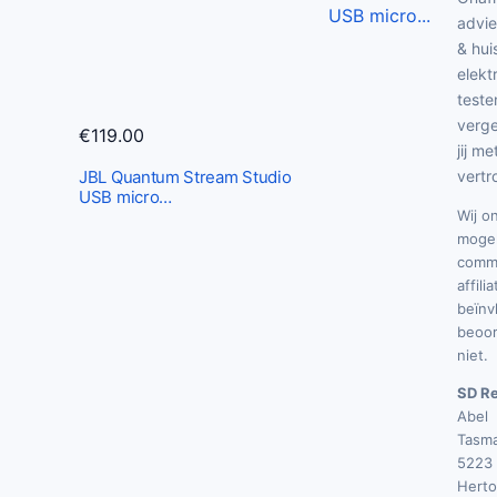
advie
& hui
elekt
teste
verge
€
119.00
jij me
JBL Quantum Stream Studio
vertr
USB micro…
Wij o
mogel
commi
affili
beïnv
beoor
niet.
SD Re
Abel
Tasma
5223 
Hert