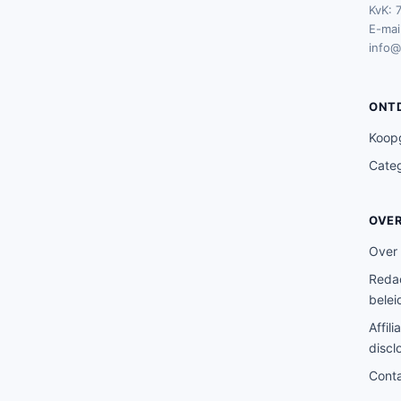
KvK: 
E-mail
info@
ONT
Koop
Cate
OVE
Over
Redac
belei
Affili
discl
Cont