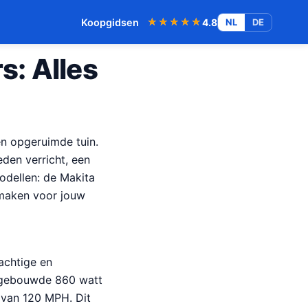
★★★★★
★★★★★
Koopgidsen
4.8
NL
DE
s: Alles
n opgeruimde tuin.
den verricht, een
odellen: de Makita
maken voor jouw
achtige en
a gebouwde 860 watt
d van 120 MPH. Dit