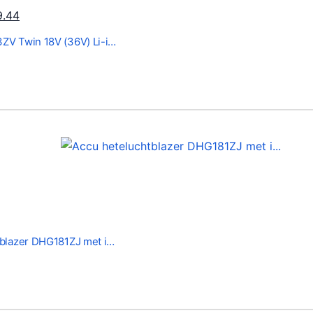
H
9.44
u
ZV Twin 18V (36V) Li-i…
i
d
i
g
e
p
r
i
j
s
i
tblazer DHG181ZJ met i…
s
:
€
2