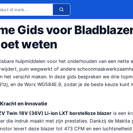
me Gids voor Bladblazer
moet weten
misbare hulpmiddelen voor het onderhouden van een nette e
erwijdert, puin wegwerkt of andere schoonmaakwerkzaamhe
n het verschil maken. In deze gids bespreken we drie topm
1zj, en de Worx WG584E.9, zodat je de beste keuze kunt 
Kracht en Innovatie
 Twin 18V (36V) Li-ion LXT borstelloze blazer
is een kr
zer die indruk maakt met zijn prestaties. Dankzij de Makit
 motor levert deze blazer tot 473 CFM en een luchtsnelhei