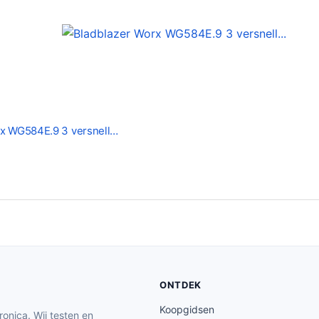
6
9
.
4
4
.
rx WG584E.9 3 versnell…
ONTDEK
Koopgidsen
ronica. Wij testen en