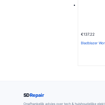
i
j
s
w
a
s
€
137.22
:
Bladblazer Wo
€
2
9
1
.
6
9
.
SD
Repair
Onafhankelijk advies over tech & huishoudelijke elekt