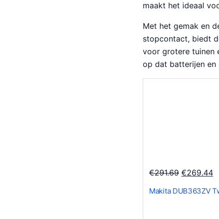
maakt het ideaal voo
Met het gemak en de
stopcontact, biedt 
voor grotere tuinen 
op dat batterijen en
O
H
€
291.69
€
269.44
o
u
Makita DUB363ZV Twi
r
i
s
d