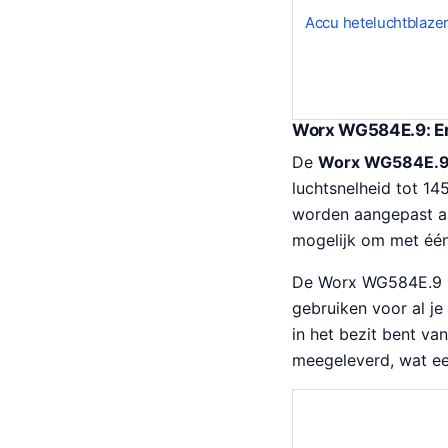
a
4
Accu heteluchtblaze
s
.
:
€
2
Worx WG584E.9: Er
9
1
De
Worx WG584E.9 
.
luchtsnelheid tot 14
6
worden aangepast aan
9
mogelijk om met één
.
De Worx WG584E.9 is
gebruiken voor al je
in het bezit bent v
meegeleverd, wat een