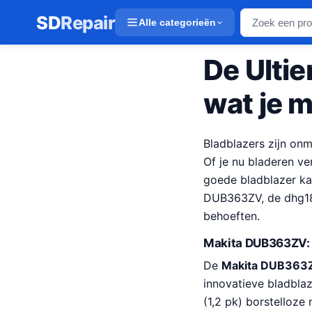
SD
Repair
Alle categorieën
De Ultie
wat je 
Bladblazers zijn on
Of je nu bladeren v
goede bladblazer ka
DUB363ZV, de dhg18
behoeften.
Makita DUB363ZV: 
De
Makita DUB363ZV
innovatieve bladbla
(1,2 pk) borstelloze