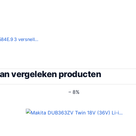
84E.9 3 versnell…
van vergeleken producten
– 8%