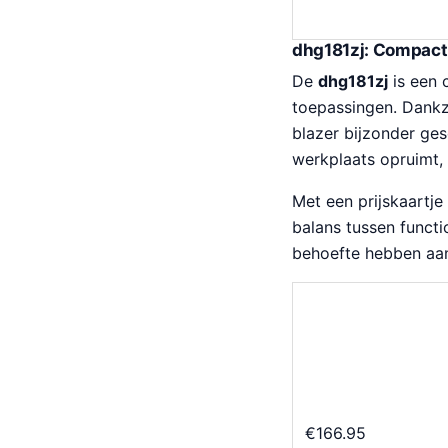
p
i
r
g
dhg181zj: Compact 
o
e
De
dhg181zj
is een 
n
p
toepassingen. Dankzi
k
r
blazer bijzonder ges
e
i
werkplaats opruimt, 
l
j
i
s
Met een prijskaartj
j
i
balans tussen functi
k
s
behoefte hebben aan
e
:
p
€
r
2
i
6
j
9
s
.
w
4
€
166.95