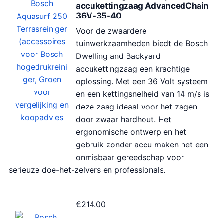
accukettingzaag AdvancedChain
r
g
36V-35-40
o
e
Voor de zwaardere
n
p
tuinwerkzaamheden biedt de Bosch
k
r
Dwelling and Backyard
e
i
accukettingzaag een krachtige
l
j
oplossing. Met een 36 Volt systeem
i
s
en een kettingsnelheid van 14 m/s is
j
i
deze zaag ideaal voor het zagen
k
s
door zwaar hardhout. Het
e
:
ergonomische ontwerp en het
p
€
gebruik zonder accu maken het een
r
2
onmisbaar gereedschap voor
i
2
serieuze doe-het-zelvers en professionals.
j
.
s
7
w
2
€
214.00
a
.