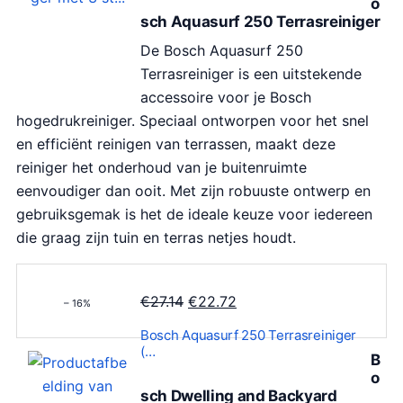
o
sch Aquasurf 250 Terrasreiniger
De Bosch Aquasurf 250
Terrasreiniger is een uitstekende
accessoire voor je Bosch
hogedrukreiniger. Speciaal ontworpen voor het snel
en efficiënt reinigen van terrassen, maakt deze
reiniger het onderhoud van je buitenruimte
eenvoudiger dan ooit. Met zijn robuuste ontwerp en
gebruiksgemak is het de ideale keuze voor iedereen
die graag zijn tuin en terras netjes houdt.
O
H
€
27.14
€
22.72
– 16%
o
u
Bosch Aquasurf 250 Terrasreiniger
r
i
(…
B
s
d
o
p
i
sch Dwelling and Backyard