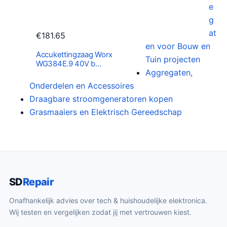
e
p
€
g
r
2
at
€
181.65
i
2
en voor Bouw en
j
.
Accukettingzaag Worx
Tuin projecten
WG384E.9 40V b…
s
7
Aggregaten,
w
2
Onderdelen en Accessoires
a
.
Draagbare stroomgeneratoren kopen
s
Grasmaaiers en Elektrisch Gereedschap
:
€
2
7
.
SD
Repair
1
4
Onafhankelijk advies over tech & huishoudelijke elektronica.
.
Wij testen en vergelijken zodat jij met vertrouwen kiest.