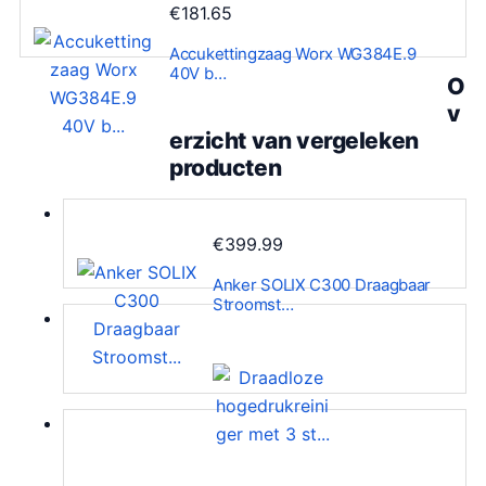
€
181.65
Accukettingzaag Worx WG384E.9
40V b…
O
v
erzicht van vergeleken
producten
€
399.99
Anker SOLIX C300 Draagbaar
Stroomst…