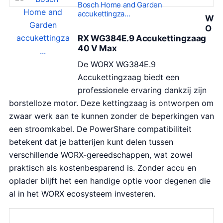
s
Bosch Home and Garden
accukettingza…
:
W
O
€
RX WG384E.9 Accukettingzaag
2
40 V Max
7
De WORX WG384E.9
.
Accukettingzaag biedt een
1
professionele ervaring dankzij zijn
4
borstelloze motor. Deze kettingzaag is ontworpen om
.
zwaar werk aan te kunnen zonder de beperkingen van
een stroomkabel. De PowerShare compatibiliteit
betekent dat je batterijen kunt delen tussen
verschillende WORX-gereedschappen, wat zowel
praktisch als kostenbesparend is. Zonder accu en
oplader blijft het een handige optie voor degenen die
al in het WORX ecosysteem investeren.