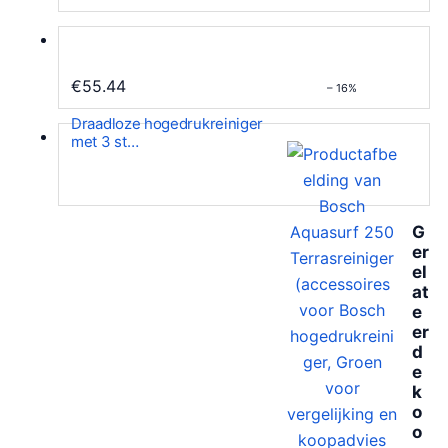
€
55.44
– 16%
Draadloze hogedrukreiniger
met 3 st…
G
er
el
at
e
er
d
e
k
o
o