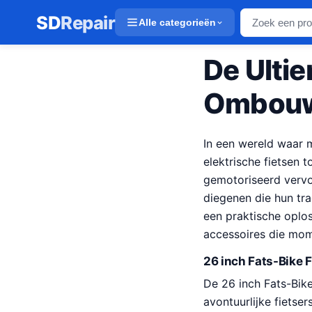
SD
Repair
Alle categorieën
De Ultie
Ombouw
In een wereld waar m
elektrische fietsen t
gemotoriseerd vervo
diegenen die hun tra
een praktische oplo
accessoires die mom
26 inch Fats-Bike
De 26 inch Fats-Bike
avontuurlijke fietse