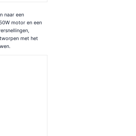
jn naar een
 250W motor en een
ersnellingen,
ntworpen met het
uwen.