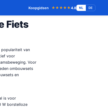
★★★★★
★★★★★
Koopgidsen
4.8
NL
DE
e Fiets
 populariteit van
tief voor
haamsbeweging. Voor
 bieden ombouwsets
ouwsets en
l is voor
00 W borstelloze