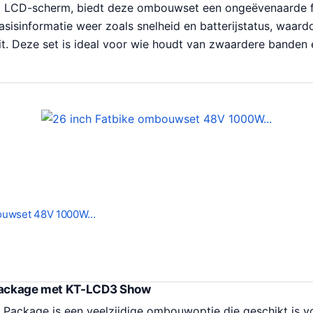
g LCD-scherm, biedt deze ombouwset een ongeëvenaarde fi
sisinformatie weer zoals snelheid en batterijstatus, waardo
it. Deze set is ideal voor wie houdt van zwaardere banden 
bouwset 48V 1000W…
 Package met KT-LCD3 Show
 Package is een veelzijdige ombouwoptie die geschikt is v