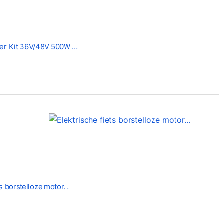
ler Kit 36V/48V 500W …
ts borstelloze motor…