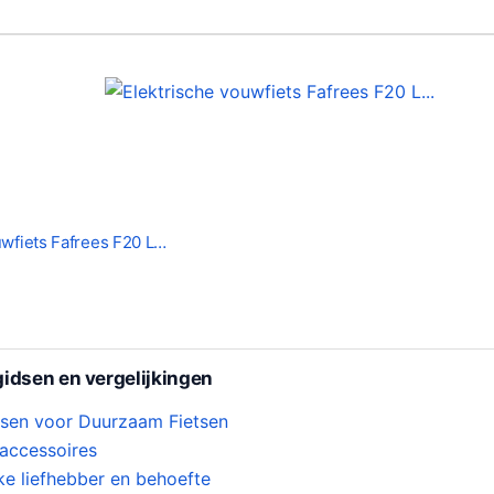
uwfiets Fafrees F20 L…
idsen en vergelijkingen
etsen voor Duurzaam Fietsen
saccessoires
ke liefhebber en behoefte