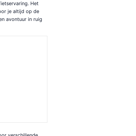
etservaring. Het
or je altijd op de
en avontuur in ruig
oor verschillende