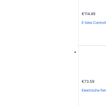
€
114.49
E-bike Control
€
73.59
Elektrische fie