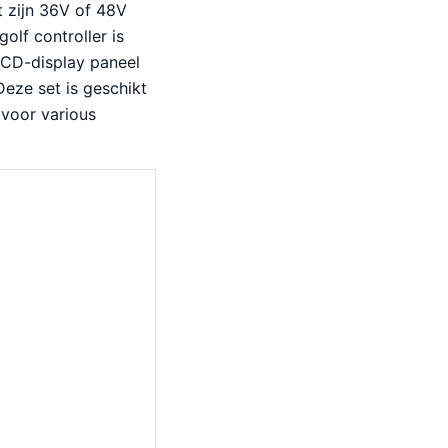
et zijn 36V of 48V
lf controller is
LCD-display paneel
eze set is geschikt
 voor various