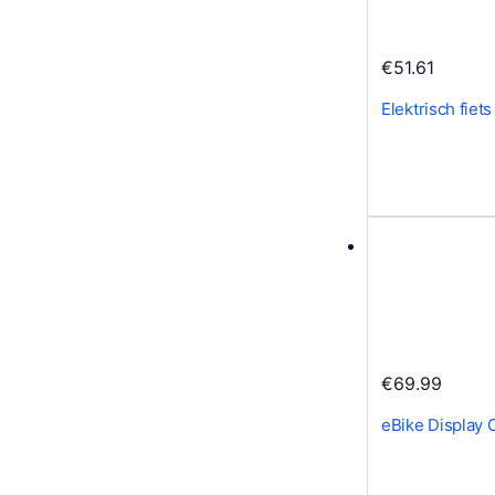
s
:
€
51.61
€
5
Elektrisch fiet
7
.
0
9
.
€
69.99
eBike Display