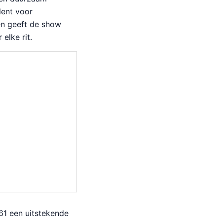
lent voor
en geeft de show
elke rit.
1 een uitstekende