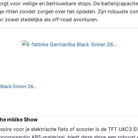
orgt voor veilige en betrouwbare stops. De batterijcapacit
ge ritten zonder zorgen over het opladen. Zijn robuuste co
r zowel stedelijke als off-road avonturen.
 Black Sinner 26…
che mbike Show
soire voor je elektrische fiets of scooter is de TFT UKC3 E
hoogwaardig ABS-materiaal, biedt deze show een robuust