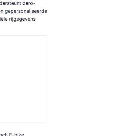
dersteunt zero-
 en gepersonaliseerde
iële rijgegevens
inch E-bike