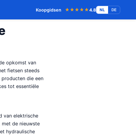
★★★★★
★★★★★
Koopgidsen
4.8
NL
DE
e
t de opkomst van
et fietsen steeds
 producten die een
kes tot essentiële
d van elektrische
k met de nieuwste
et hydraulische