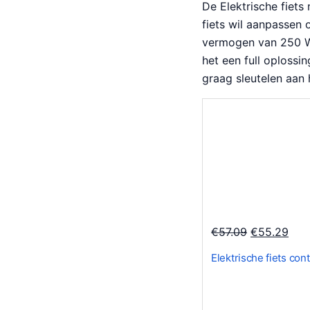
De Elektrische fiets 
fiets wil aanpassen
vermogen van 250 W 
het een full oplossi
graag sleutelen aan h
O
H
€
57.09
€
55.29
o
u
Elektrische fiets con
r
i
s
d
p
i