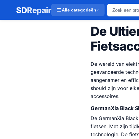
SD
Repair
Alle categorieën
De Ultie
Fietsac
De wereld van elektr
geavanceerde techno
aangenamer en effic
should zijn voor elke
accessoires.
GermanXia Black Si
De GermanXia Black S
fietsen. Met zijn ti
technologie. De fie