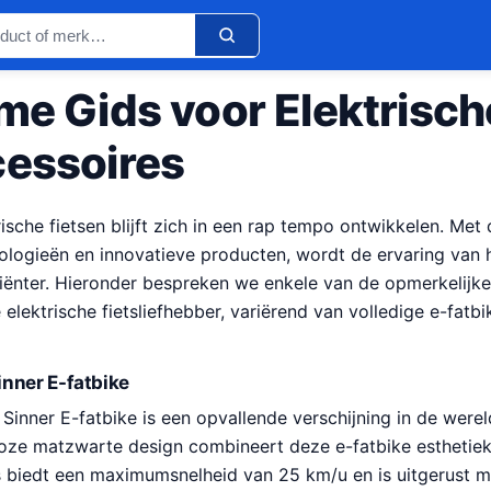
me Gids voor Elektrisch
cessoires
ische fietsen blijft zich in een rap tempo ontwikkelen. Me
logieën en innovatieve producten, wordt de ervaring van h
iënter. Hieronder bespreken we enkele van de opmerkelijke
 elektrische fietsliefhebber, variërend van volledige e-fatbi
nner E-fatbike
inner E-fatbike is een opvallende verschijning in de werel
jdloze matzwarte design combineert deze e-fatbike esthetie
ts biedt een maximumsnelheid van 25 km/u en is uitgerust m