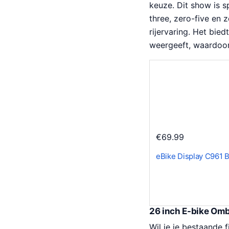
keuze. Dit show is 
three, zero-five en 
rijervaring. Het bie
weergeeft, waardoor
€
69.99
eBike Display C961
26 inch E-bike Om
Wil je je bestaande 