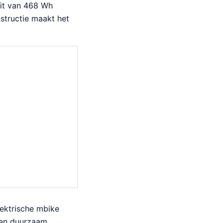
eit van 468 Wh
nstructie maakt het
lektrische mbike
 en duurzaam