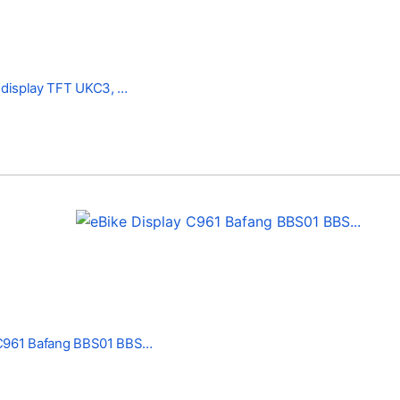
s display TFT UKC3, …
 C961 Bafang BBS01 BBS…