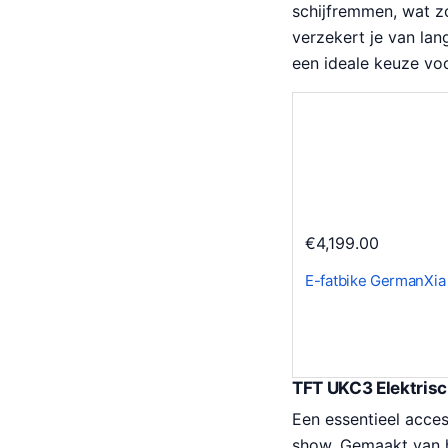
schijfremmen, wat z
verzekert je van lan
een ideale keuze voo
€
4,199.00
E-fatbike GermanXia
TFT UKC3 Elektris
Een essentieel acces
show. Gemaakt van 