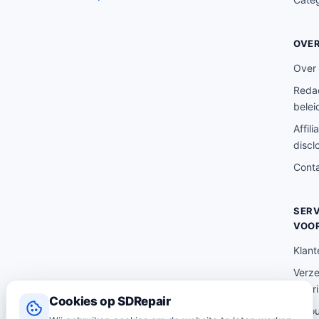
OVE
Over
Redac
belei
Affili
discl
Cont
SERV
VOO
Klant
Verz
lever
Cookies op SDRepair
Reto