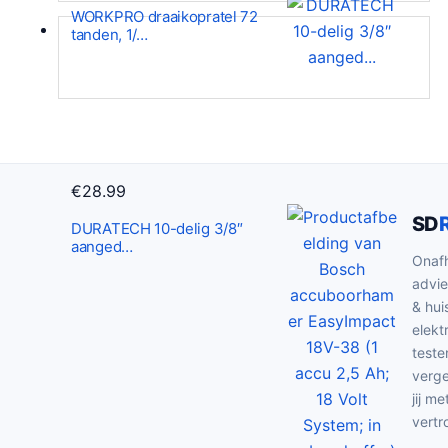
WORKPRO draaikopratel 72
tanden, 1/…
€
28.99
SD
DURATECH 10-delig 3/8″
aanged…
Onafh
advie
& hui
elekt
teste
verge
jij me
vertr