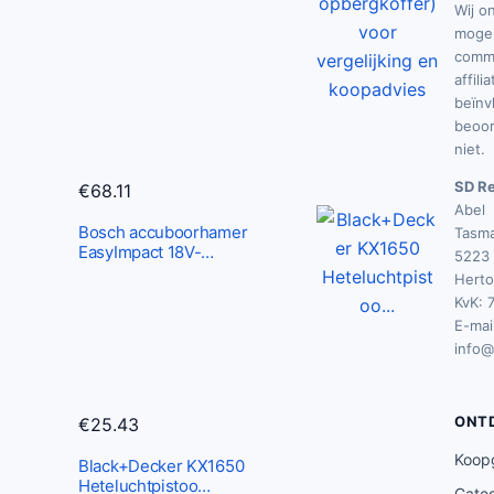
Wij o
mogel
commi
affili
beïnv
beoor
niet.
SD Re
€
68.11
Abel
Bosch accuboorhamer
Tasma
EasyImpact 18V-…
5223 
Hert
KvK: 
E-mail
info@
ONT
€
25.43
Koop
Black+Decker KX1650
Heteluchtpistoo…
Cate