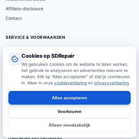
Affiliate-disclosure
Contact
SERVICE & VOORWAARDEN
Klantenservice
Cookies op SDRepair
Verzending & levering
Wij gebruiken cookies om de website te laten werken,
Retourneren
het gebruik te analyseren en advertenties relevant te
Algemene voorwaarden
maken. Klik op “Alles accepteren” of stel je voorkeuren
in. Meer in onze
cookieverklaring
en
privacyverklaring
.
Privacybeleid
Cookiebeleid
Alles accepteren
Voorkeuren
© 2026 SDRepair · Onafhankelijk vergelijkingsplatform · Wij
Alleen noodzakelijk
verkopen zelf geen producten · Alle prijzen onder voorbehoud.
Toevoegen aan vergelijken
Toevoegen aan vergelijken
Toevoegen aan vergelijken
Toevoegen aan vergelijken
Toevoegen aan vergelijken
Toevoegen aan vergelijken
Toevoegen aan vergelijken
Toevoegen aan vergelijken
Toevoegen aan vergelijken
Toevoegen aan vergelijken