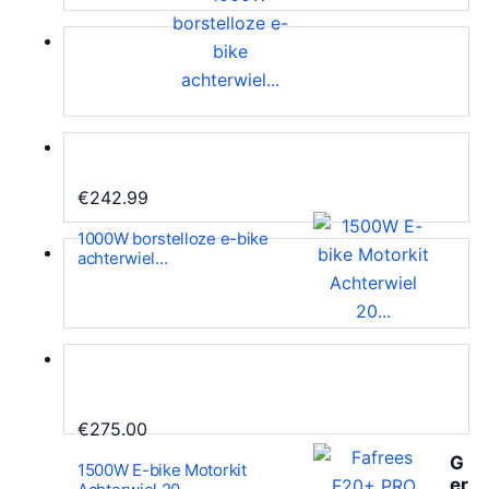
€
242.99
1000W borstelloze e-bike
achterwiel…
€
275.00
G
1500W E-bike Motorkit
er