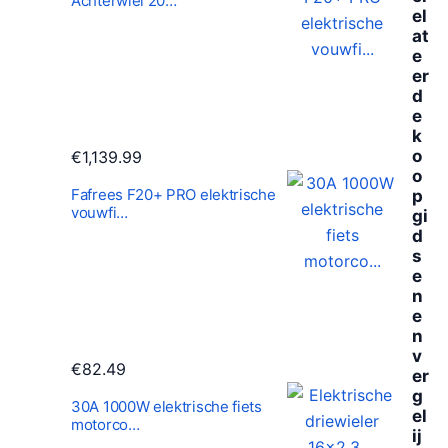
Achterwiel 20…
el
at
e
er
d
e
k
o
€
1,139.99
o
Fafrees F20+ PRO elektrische
p
vouwfi…
gi
d
s
e
n
e
n
v
€
82.49
er
g
30A 1000W elektrische fiets
el
motorco…
ij