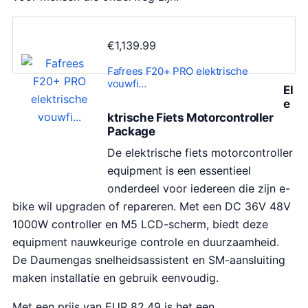
€
1,139.99
Fafrees F20+ PRO elektrische
vouwfi…
El
e
ktrische Fiets Motorcontroller
Package
De elektrische fiets motorcontroller
equipment is een essentieel
onderdeel voor iedereen die zijn e-
bike wil upgraden of repareren. Met een DC 36V 48V
1000W controller en M5 LCD-scherm, biedt deze
equipment nauwkeurige controle en duurzaamheid.
De Daumengas snelheidsassistent en SM-aansluiting
maken installatie en gebruik eenvoudig.
Met een prijs van EUR 82,49 is het een