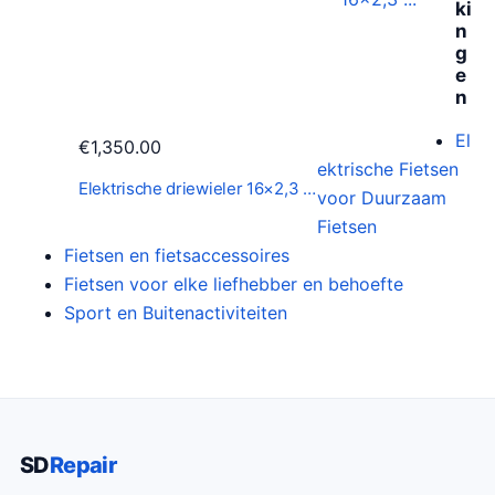
ki
n
g
e
n
El
€
1,350.00
ektrische Fietsen
Elektrische driewieler 16×2,3 …
voor Duurzaam
Fietsen
Fietsen en fietsaccessoires
Fietsen voor elke liefhebber en behoefte
Sport en Buitenactiviteiten
SD
Repair