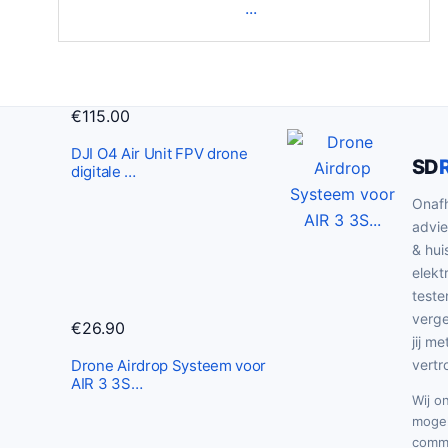
€
115.00
DJI O4 Air Unit FPV drone
SD
digitale …
Onafh
advie
& hui
elekt
teste
verge
€
26.90
jij me
Drone Airdrop Systeem voor
vertr
AIR 3 3S…
Wij o
mogel
commi