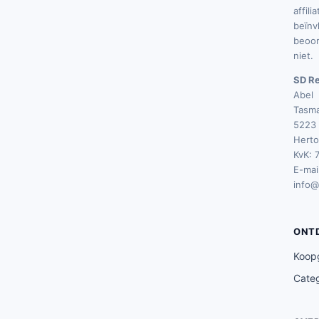
affili
beïnv
beoor
niet.
SD Re
Abel
Tasma
5223 
Hert
KvK: 
E-mail
info@
ONT
Koop
Cate