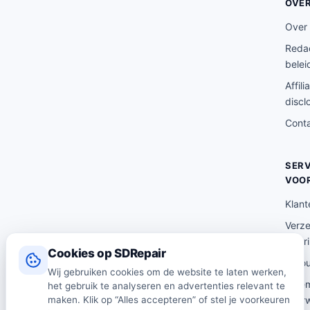
OVE
Over
Redac
belei
Affili
discl
Cont
SERV
VOO
Klant
Verz
lever
Cookies op SDRepair
Reto
Wij gebruiken cookies om de website te laten werken,
Alge
het gebruik te analyseren en advertenties relevant te
voor
maken. Klik op “Alles accepteren” of stel je voorkeuren