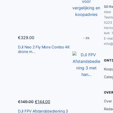
SD Re
Abel
Tasma
5223 
Hert
KvK: 
€
329.00
– 3%
E-mail
info@
DJI Neo 2 Fly More Combo 4K
drone m…
ONT
Koop
Cate
OVE
O
H
Over
€
149.00
€
144.00
o
u
Redac
DJI FPV Afstandsbediening 3