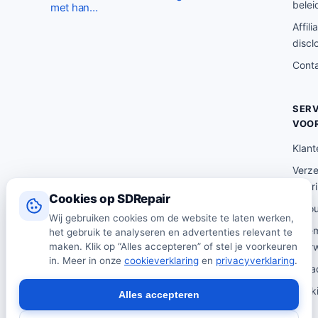
r
i
belei
met han…
s
d
Affili
p
i
discl
r
g
Cont
o
e
n
p
SERV
k
r
VOO
e
i
Klant
l
j
i
s
Verz
lever
j
i
Cookies op SDRepair
k
s
Reto
Wij gebruiken cookies om de website te laten werken,
e
:
Alge
het gebruik te analyseren en advertenties relevant te
p
€
voor
maken. Klik op “Alles accepteren” of stel je voorkeuren
in. Meer in onze
cookieverklaring
en
privacyverklaring
.
r
1
Priva
i
4
Cooki
Alles accepteren
j
4
s
.