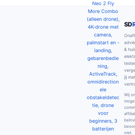
s
.
w
0
a
0
s
.
SD
:
Onafh
€
advie
1
& hui
4
elekt
9
teste
verge
.
jij me
0
vertr
0
.
Wij o
mogel
commi
affili
beïnv
beoor
niet.