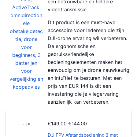
een betrouwbare en heldere
videotransmissie.
Dit product is een must-have
accessoire voor iedereen die zijn
DJI-drone ervaring wil verbeteren.
De ergonomische en
gebruiksvriendelijke
bedieningselementen maken het
eenvoudig om je drone nauwkeurig
en intuïtief te besturen. Met een
prijs van EUR 144 is dit een
investering die je vliegervaring
aanzienlijk kan verbeteren.
O
H
€
149.00
€
144.00
– 3%
o
u
DJI FPV Afstandsbediening 3 met