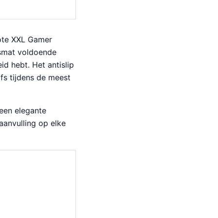
rote XXL Gamer
ismat voldoende
d hebt. Het antislip
lfs tijdens de meest
 een elegante
aanvulling op elke