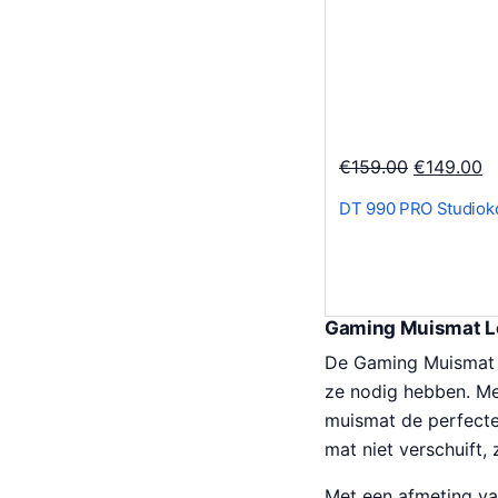
r
1
i
4
j
.
s
9
w
9
O
H
€
159.00
€
149.00
a
.
o
u
s
DT 990 PRO Studiok
r
i
:
s
d
€
p
i
2
r
g
6
Gaming Muismat L
o
e
.
De Gaming Muismat L
n
p
3
ze nodig hebben. Me
k
r
8
muismat de perfecte 
e
i
.
mat niet verschuift, 
l
j
i
s
Met een afmeting va