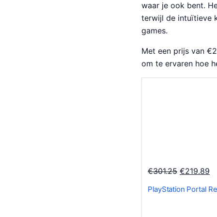
waar je ook bent. H
terwijl de intuïtiev
games.
Met een prijs van €2
om te ervaren hoe h
O
H
€
301.25
€
219.89
o
u
PlayStation Portal R
r
i
s
d