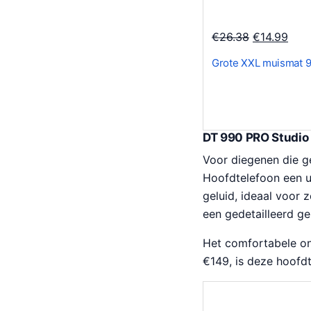
a
9
s
.
O
H
€
26.38
€
14.99
:
o
u
€
Grote XXL muismat
r
i
3
s
d
0
p
i
1
r
g
.
DT 990 PRO Studio
o
e
2
Voor diegenen die ge
n
p
5
Hoofdtelefoon een u
k
r
.
geluid, ideaal voor
e
i
een gedetailleerd g
l
j
i
s
Het comfortabele on
j
i
€149, is deze hoofdt
k
s
e
:
p
€