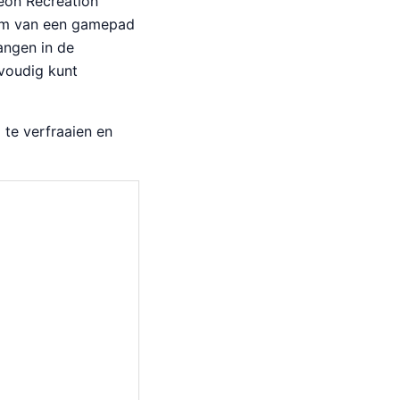
Neon Recreation
orm van een gamepad
angen in de
voudig kunt
 te verfraaien en