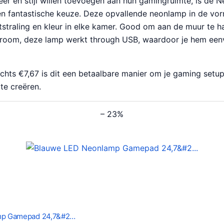
er en stijl willen toevoegen aan hun gamingruimte, is de 
n fantastische keuze. Deze opvallende neonlamp in de v
tstraling en kleur in elke kamer. Good om aan de muur te h
room, deze lamp werkt through USB, waardoor je hem een
echts €7,67 is dit een betaalbare manier om je gaming setup
te creëren.
– 23%
mp Gamepad 24,7&#2…