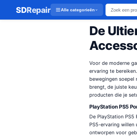
SD
Repair
Alle categorieën
De Ulti
Accesso
Voor de moderne gam
ervaring te bereiken
bewegingen soepel ma
brengt, de juiste ke
producten die je se
PlayStation PS5 Por
De PlayStation PS5 P
PS5-ervaring willen 
ontworpen voor gebr