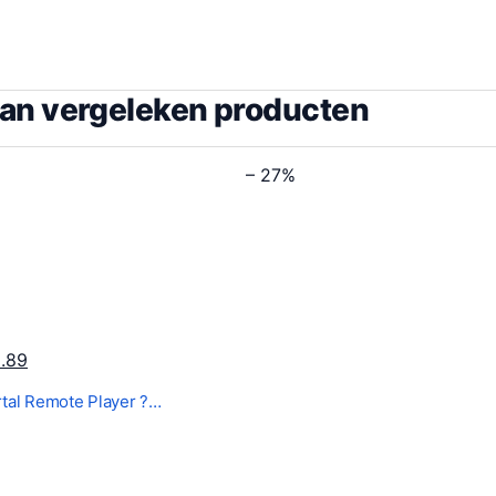
van vergeleken producten
– 27%
H
.89
u
rtal Remote Player ?…
i
d
i