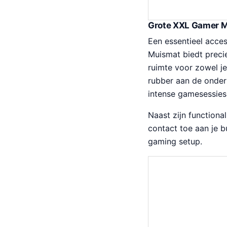
p
i
r
g
Grote XXL Gamer 
o
e
Een essentieel acce
n
p
Muismat biedt prec
k
r
ruimte voor zowel je
e
i
rubber aan de onderk
l
j
intense gamesessies
i
s
j
i
Naast zijn functiona
k
s
contact toe aan je b
e
:
gaming setup.
p
€
r
2
i
1
j
9
s
.
w
8