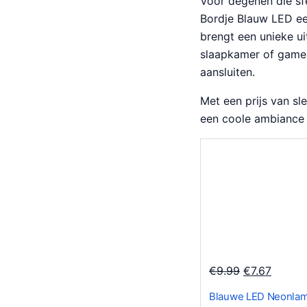
Voor degenen die sfe
n
p
0
Bordje Blauw LED ee
k
r
0
brengt een unieke ui
e
i
.
slaapkamer of game
l
j
aansluiten.
i
s
j
i
Met een prijs van sl
k
s
een coole ambiance 
e
:
p
€
r
1
i
0
j
.
s
1
w
9
a
.
O
H
€
9.99
€
7.67
s
o
u
:
Blauwe LED Neonla
r
i
€