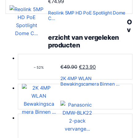
€
74.99
Reolink 5MP HD PoE Spotlight Dome
C…
O
v
erzicht van vergeleken
producten
O
H
€
49.90
€
23.90
– 52%
o
u
2K 4MP WLAN
r
i
Bewakingscamera Binnen …
s
d
p
i
r
g
o
e
n
p
k
r