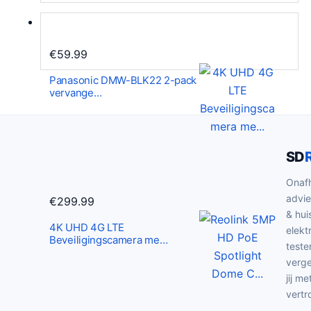
e
i
l
j
i
s
€
59.99
j
i
k
s
Panasonic DMW-BLK22 2-pack
e
:
vervange…
p
€
r
2
i
3
SD
j
.
s
9
Onafh
advie
w
0
€
299.99
& hui
a
.
4K UHD 4G LTE
elekt
s
Beveiligingscamera me…
teste
:
verge
€
jij me
4
vertr
9