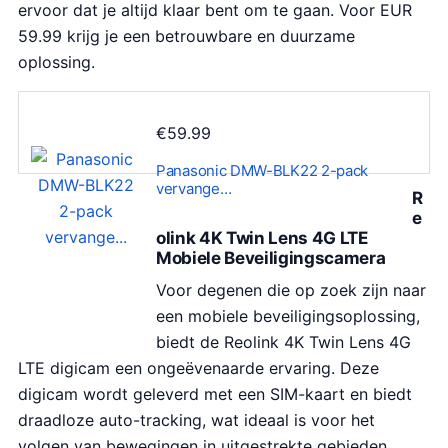
ervoor dat je altijd klaar bent om te gaan. Voor EUR
j
.
59.99 krijg je een betrouwbare en duurzame
s
9
oplossing.
w
0
a
.
s
€
59.99
:
Panasonic DMW-BLK22 2-pack
€
vervange…
R
4
e
9
olink 4K Twin Lens 4G LTE
.
Mobiele Beveiligingscamera
9
Voor degenen die op zoek zijn naar
0
een mobiele beveiligingsoplossing,
.
biedt de Reolink 4K Twin Lens 4G
LTE digicam een ongeëvenaarde ervaring. Deze
digicam wordt geleverd met een SIM-kaart en biedt
draadloze auto-tracking, wat ideaal is voor het
volgen van bewegingen in uitgestrekte gebieden