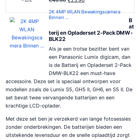
– 52%
o
u
2K 4MP WLAN Bewakingscamera
r
i
Binnen …
B
s
d
at
p
i
terij en Opladerset 2-Pack DMW-
BLK22
r
g
o
e
Als je een trotse bezitter bent van
n
p
een Panasonic Lumix digicam, dan
k
r
is de Batterij en Opladerset 2-Pack
e
i
DMW-BLK22 een must-have
l
j
accessoire. Deze set is speciaal ontworpen voor
i
s
modellen zoals de Lumix S5, GH5 II, GH6, en S5 II. De
j
i
set bevat twee vervangende batterijen en een
k
s
krachtige LCD-oplader.
e
:
Met deze set ben je verzekerd van lange fotosessies
p
€
zonder onderbrekingen. De batterijen bieden een
r
2
uitstekende levensduur en de snelle oplaadtijd zorgt
i
3