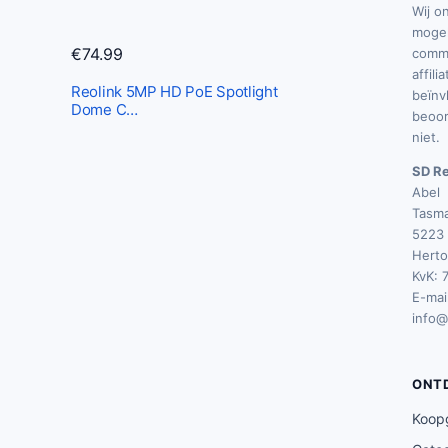
Wij o
.
mogel
9
€
74.99
commi
0
affili
Reolink 5MP HD PoE Spotlight
beïnv
.
Dome C…
beoor
niet.
SD Re
Abel
Tasma
5223 
Hert
KvK: 
E-mail
info@
ONT
Koop