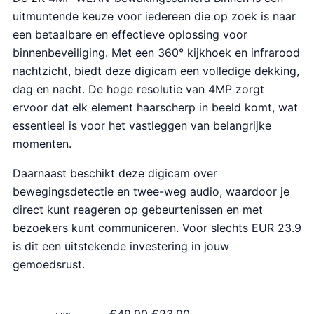
uitmuntende keuze voor iedereen die op zoek is naar
een betaalbare en effectieve oplossing voor
binnenbeveiliging. Met een 360° kijkhoek en infrarood
nachtzicht, biedt deze digicam een volledige dekking,
dag en nacht. De hoge resolutie van 4MP zorgt
ervoor dat elk element haarscherp in beeld komt, wat
essentieel is voor het vastleggen van belangrijke
momenten.
Daarnaast beschikt deze digicam over
bewegingsdetectie en twee-weg audio, waardoor je
direct kunt reageren op gebeurtenissen en met
bezoekers kunt communiceren. Voor slechts EUR 23.9
is dit een uitstekende investering in jouw
gemoedsrust.
O
H
€
49.90
€
23.90