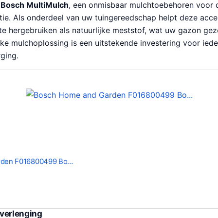
e
Bosch MultiMulch
, een onmisbaar mulchtoebehoren voor
atie. Als onderdeel van uw tuingereedschap helpt deze acc
 te hergebruiken als natuurlijke meststof, wat uw gazon ge
jke mulchoplossing is een uitstekende investering voor ied
ging.
rden F016800499 Bo…
verlenging