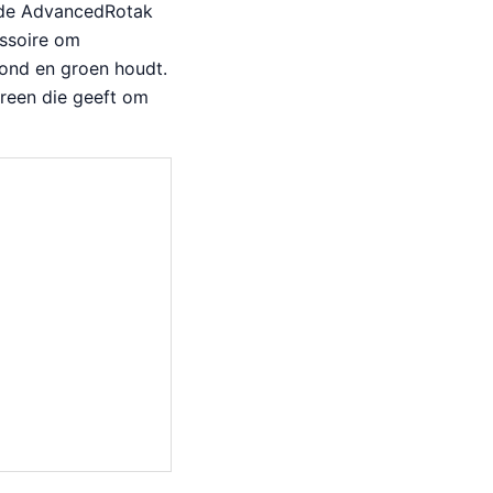
 de AdvancedRotak
essoire om
zond en groen houdt.
ereen die geeft om