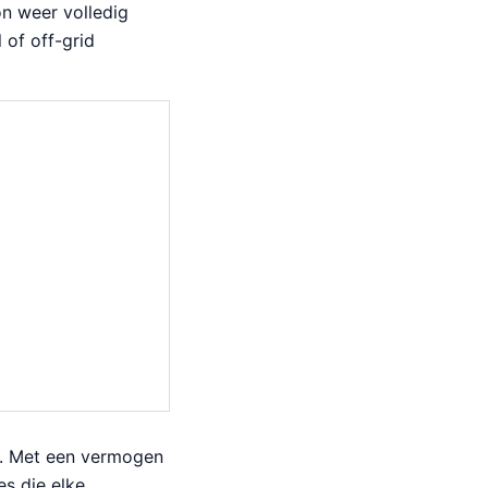
on weer volledig
of off-grid
n. Met een vermogen
s die elke