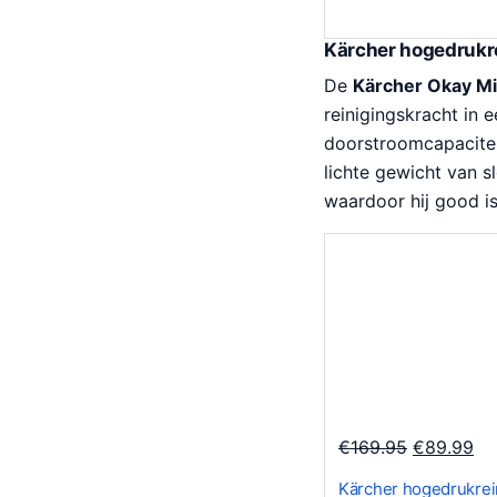
p
i
r
g
Kärcher hogedrukre
o
e
De
Kärcher Okay Mi
n
p
reinigingskracht in
k
r
doorstroomcapaciteit
e
i
lichte gewicht van s
l
j
waardoor hij good is 
i
s
j
i
k
s
e
:
p
€
r
1
i
4
j
.
s
8
O
H
€
169.95
€
89.99
w
9
o
u
Kärcher hogedrukrein
a
.