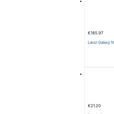
w
9
a
.
s
:
€
185.97
€
1
Lavor Galaxy 1
6
9
.
9
5
.
€
21.20