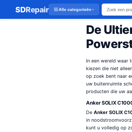
SD
Repair
Alle categorieën
De Ulti
Powerst
In een wereld waar t
kiezen die niet all
op zoek bent naar e
uw buitenruimte scho
producten die uw aa
Anker SOLIX C1000
De
Anker SOLIX C1
in noodstroomvoorzi
kunt u volledig op 