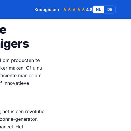
★★★★★
★★★★★
Koopgidsen
4.8
NL
DE
ve
igers
el om producten te
jker maken. Of u nu
ficiënte manier om
jf innovatieve
het is een revolutie
 zonne-generator,
paneel. Het