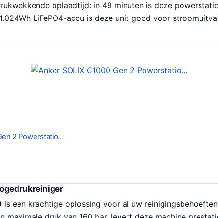
drukwekkende oplaadtijd: in 49 minuten is deze powerstati
1.024Wh LiFePO4-accu is deze unit good voor stroomuitval 
Gen 2 Powerstatio…
ogedrukreiniger
0
is een krachtige oplossing voor al uw reinigingsbehoefte
n maximale druk van 160 bar, levert deze machine prestatie