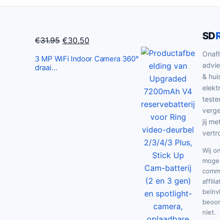
:
€
8
SD
9
O
H
€
31.95
€
30.50
.
o
u
Onafh
3 MP WiFi Indoor Camera 360°
0
r
i
advie
draai…
0
& hui
s
d
elekt
.
p
i
teste
r
g
verge
o
e
jij me
n
p
vertr
k
r
Wij o
e
i
mogel
l
j
commi
i
s
affili
beïnv
j
i
beoor
k
s
niet.
e
: