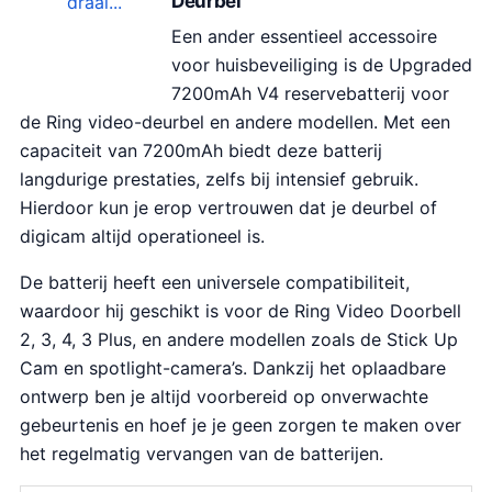
Deurbel
o
e
Een ander essentieel accessoire
n
p
voor huisbeveiliging is de Upgraded
k
r
7200mAh V4 reservebatterij voor
e
i
de Ring video-deurbel en andere modellen. Met een
l
j
capaciteit van 7200mAh biedt deze batterij
i
s
langdurige prestaties, zelfs bij intensief gebruik.
j
i
Hierdoor kun je erop vertrouwen dat je deurbel of
k
s
digicam altijd operationeel is.
e
:
p
€
De batterij heeft een universele compatibiliteit,
r
3
waardoor hij geschikt is voor de Ring Video Doorbell
i
0
2, 3, 4, 3 Plus, en andere modellen zoals de Stick Up
j
.
Cam en spotlight-camera’s. Dankzij het oplaadbare
s
5
ontwerp ben je altijd voorbereid op onverwachte
w
0
gebeurtenis en hoef je je geen zorgen te maken over
a
.
het regelmatig vervangen van de batterijen.
s