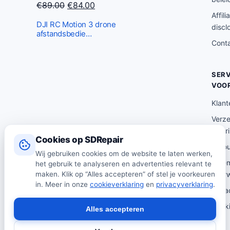
O
H
€
89.00
€
84.00
Affili
o
u
DJI RC Motion 3 drone
discl
r
i
afstandsbedie…
Cont
s
d
p
i
r
g
SERV
o
e
VOO
n
p
Klant
k
r
Verz
e
i
lever
l
j
Cookies op SDRepair
Reto
i
s
Wij gebruiken cookies om de website te laten werken,
Alge
het gebruik te analyseren en advertenties relevant te
j
i
maken. Klik op “Alles accepteren” of stel je voorkeuren
voor
k
s
in. Meer in onze
cookieverklaring
en
privacyverklaring
.
Priva
e
:
p
€
Cooki
Alles accepteren
r
8