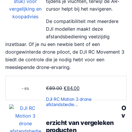
tijdens je vluchten, terwijl de AR-
cursor helpt bij het navigeren.
De compatibiliteit met meerdere
DJI modellen maakt deze
afstandsbediening veelzijdig
inzetbaar. Of je nu een newbie bent of een
doorgewinterde drone piloot, de DJI RC Movement 3
biedt de controle die je nodig hebt voor een
meeslepende drone-ervaring.
O
H
€
89.00
€
84.00
– 6%
o
u
DJI RC Motion 3 drone
r
i
afstandsbedie…
O
s
d
v
p
i
erzicht van vergeleken
r
g
producten