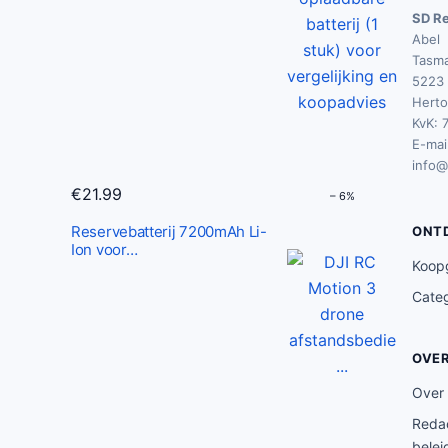
SD Re
p
€
Abel
r
3
Tasma
i
0
5223 
j
.
Hert
KvK: 
s
5
E-mail
w
0
info@
a
.
€
21.99
– 6%
s
:
Reservebatterij 7200mAh Li-
ONT
Ion voor…
€
Koop
3
Cate
1
.
OVE
9
5
Over
.
Redac
belei