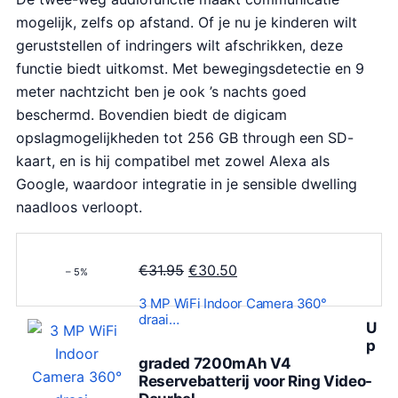
mogelijk, zelfs op afstand. Of je nu je kinderen wilt
geruststellen of indringers wilt afschrikken, deze
functie biedt uitkomst. Met bewegingsdetectie en 9
meter nachtzicht ben je ook ’s nachts goed
beschermd. Bovendien biedt de digicam
opslagmogelijkheden tot 256 GB through een SD-
kaart, en is hij compatibel met zowel Alexa als
Google, waardoor integratie in je sensible dwelling
naadloos verloopt.
O
H
€
31.95
€
30.50
– 5%
o
u
3 MP WiFi Indoor Camera 360°
r
i
draai…
U
s
d
p
p
i
graded 7200mAh V4
Reservebatterij voor Ring Video-
r
g