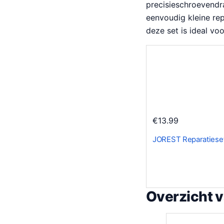
precisieschroevendra
eenvoudig kleine rep
deze set is ideal voo
€
13.99
JOREST Reparatieset
Overzicht 