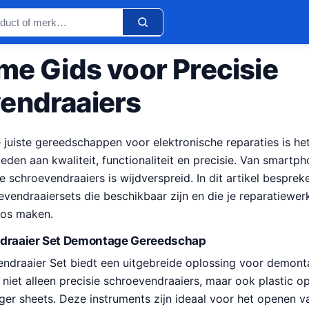
me Gids voor Precisie
endraaiers
e juiste gereedschappen voor elektronische reparaties is he
den aan kwaliteit, functionaliteit en precisie. Van smartpho
e schroevendraaiers is wijdverspreid. In dit artikel bespre
oevendraaiersets die beschikbaar zijn en die je reparatiew
oos maken.
ndraaier Set Demontage Gereedschap
endraaier Set biedt een uitgebreide oplossing voor demonta
e niet alleen precisie schroevendraaiers, maar ook plastic o
ger sheets. Deze instruments zijn ideaal voor het openen v