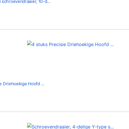
schroevendraaier, 10-d…
ie Driehoekige Hoofd …