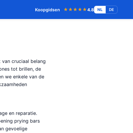
★★★★★
★★★★★
Koopgidsen
4.8
NL
DE
t van cruciaal belang
nes tot brillen, de
ken we enkele van de
erkzaamheden
ge en reparatie.
pening prying bars
an gevoelige