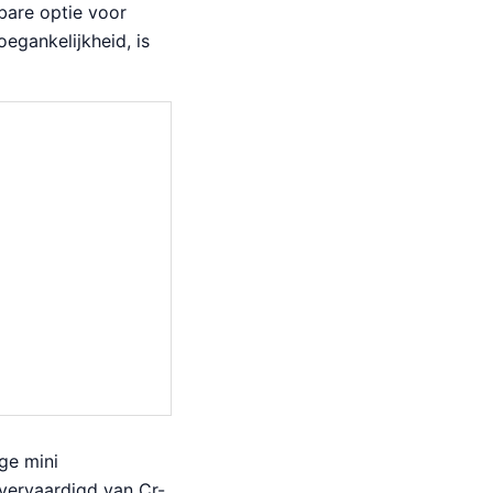
lbare optie voor
oegankelijkheid, is
ge mini
 vervaardigd van Cr-