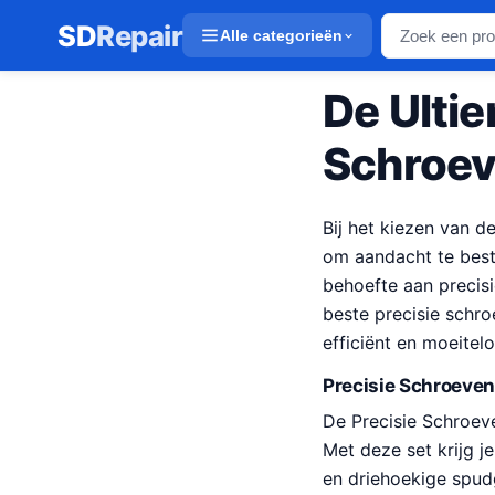
SD
Repair
Alle categorieën
De Ultie
Schroev
Bij het kiezen van d
om aandacht te beste
behoefte aan precisi
beste precisie schr
efficiënt en moeitel
Precisie Schroeve
De Precisie Schroev
Met deze set krijg j
en driehoekige spud