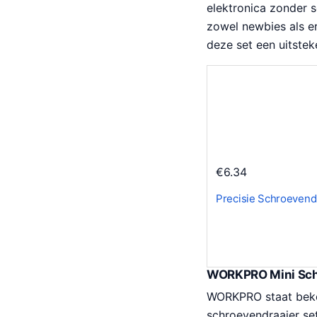
elektronica zonder s
zowel newbies als er
deze set een uitste
€
6.34
Precisie Schroeven
WORKPRO Mini Schr
WORKPRO staat beke
schroevendraaier set