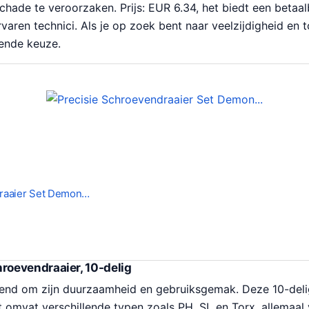
chade te veroorzaken. Prijs: EUR 6.34, het biedt een betaa
varen technici. Als je op zoek bent naar veelzijdigheid en t
kende keuze.
draaier Set Demon…
oevendraaier, 10-delig
nd om zijn duurzaamheid en gebruiksgemak. Deze 10-deli
 omvat verschillende typen zoals PH, SL en Torx, allemaal