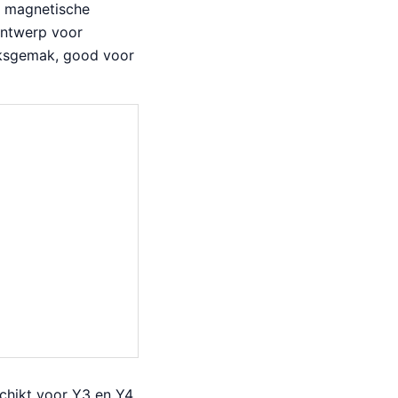
r magnetische
ontwerp voor
uiksgemak, good voor
schikt voor Y3 en Y4,