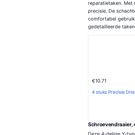
reparatietaken. Met
precisie. De schach
comfortabel gebruik.
gedetailleerde taken
€
10.71
4 stuks Precisie Dri
Schroevendraaier, 
Deze 4-delige Y-type