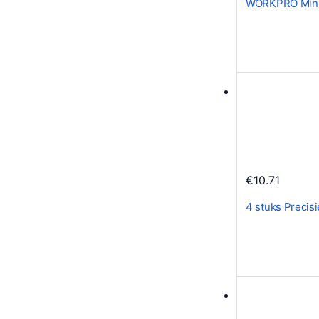
WORKPRO Mini 
€
10.71
4 stuks Precis