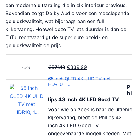
i
3
een moderne uitstraling die in elk interieur previous.
j
9
Bovendien zorgt Dolby Audio voor een meeslepende
s
.
geluidskwaliteit, wat bijdraagt aan een full
w
9
kijkervaring. Hoewel deze TV iets duurder is dan de
a
9
TuTu, rechtvaardigt de superieure beeld- en
s
.
geluidskwaliteit de prijs.
:
€
O
H
€
571.18
€
339.99
3
– 40%
o
u
4
65 inch QLED 4K UHD TV met
r
i
0
HDR10, 1…
P
s
d
.
hi
p
i
lips 43 inch 4K LED Good TV
7
r
g
9
Voor wie op zoek is naar de ultieme
o
e
.
kijkervaring, biedt de Philips 43
n
p
inch 4K LED Good TV
k
r
ongeëvenaarde mogelijkheden. Met