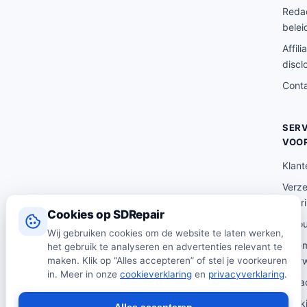
p
€
5
Redac
r
4
7
belei
i
3
1
Affili
j
5
.
discl
s
.
1
Cont
w
8
8
a
0
.
SERV
s
.
VOO
:
€
Klant
5
Verz
8
lever
Cookies op SDRepair
8
Reto
Wij gebruiken cookies om de website te laten werken,
.
Alge
het gebruik te analyseren en advertenties relevant te
3
voor
maken. Klik op “Alles accepteren” of stel je voorkeuren
3
in. Meer in onze
cookieverklaring
en
privacyverklaring
.
Priva
.
Cooki