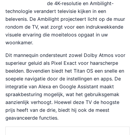
e
i
de 4K-resolutie en Ambilight-
l
j
technologie verandert televisie kijken in een
i
s
belevenis. De Ambilight projecteert licht op de muur
j
i
rondom de TV, wat zorgt voor een indrukwekkende
k
s
visuele ervaring die moeiteloos opgaat in uw
e
:
woonkamer.
p
€
Dit mannequin ondersteunt zowel Dolby Atmos voor
r
3
superieur geluid als Pixel Exact voor haarscherpe
i
3
beelden. Bovendien biedt het Titan OS een snelle en
j
9
soepele navigatie door de instellingen en apps. De
s
.
integratie van Alexa en Google Assistant maakt
w
9
spraakbesturing mogelijk, wat het gebruiksgemak
a
9
aanzienlijk verhoogt. Hoewel deze TV de hoogste
s
.
prijs heeft van de drie, biedt hij ook de meest
:
geavanceerde functies.
€
5
7