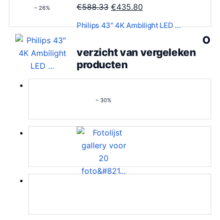
O
H
€
588.33
€
435.80
– 26%
1
o
u
.
Philips 43″ 4K Ambilight LED …
r
i
1
O
s
d
8
verzicht van vergeleken
p
i
.
producten
r
g
o
e
n
p
– 30%
k
r
e
i
l
j
i
s
j
i
k
s
e
:
p
€
r
4