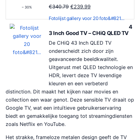
O
H
€
340.79
€
239.99
– 30%
o
u
Fotolijst gallery voor 20 foto&#821…
r
i
4
s
d
3 Inch Good TV – CHiQ QLED TV
p
i
De CHiQ 43 Inch QLED TV
r
g
onderscheidt zich door zijn
o
e
geavanceerde beeldkwaliteit.
n
p
Uitgerust met QLED technologie en
k
r
HDR, levert deze TV levendige
e
i
kleuren en een verbeterd
l
j
distinction. Dit maakt het kijken naar movies en
i
s
collection een waar genot. Deze sensible TV draait op
j
i
Google TV, wat een intuïtieve gebruikerservaring
k
s
biedt en gemakkelijke toegang tot streamingdiensten
e
:
zoals Netflix en YouTube.
p
€
r
2
Het strakke, frameloze metalen design geeft de TV