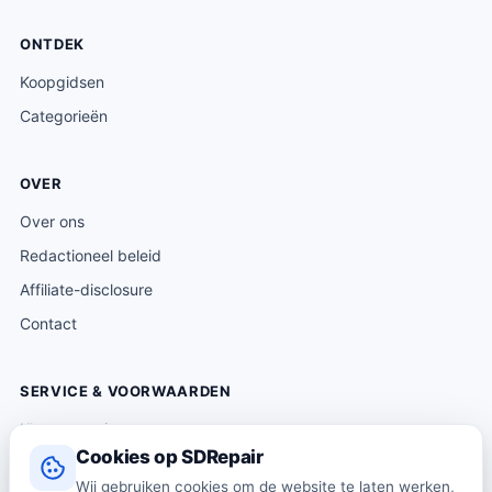
w
0
5
a
0
.
ONTDEK
s
.
Koopgidsen
:
Categorieën
€
5
8
OVER
4
Over ons
.
Redactioneel beleid
4
Affiliate-disclosure
3
.
Contact
SERVICE & VOORWAARDEN
Klantenservice
Cookies op SDRepair
Verzending & levering
Wij gebruiken cookies om de website te laten werken,