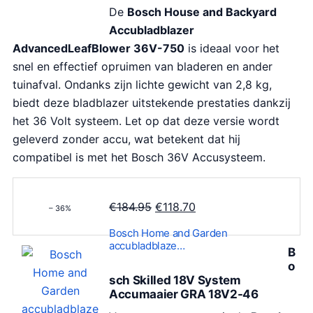
De
Bosch House and Backyard
Accubladblazer
AdvancedLeafBlower 36V-750
is ideaal voor het
snel en effectief opruimen van bladeren en ander
tuinafval. Ondanks zijn lichte gewicht van 2,8 kg,
biedt deze bladblazer uitstekende prestaties dankzij
het 36 Volt systeem. Let op dat deze versie wordt
geleverd zonder accu, wat betekent dat hij
compatibel is met het Bosch 36V Accusysteem.
O
H
€
184.95
€
118.70
– 36%
o
u
Bosch Home and Garden
r
i
accubladblaze…
B
s
d
o
p
i
sch Skilled 18V System
Accumaaier GRA 18V2-46
r
g