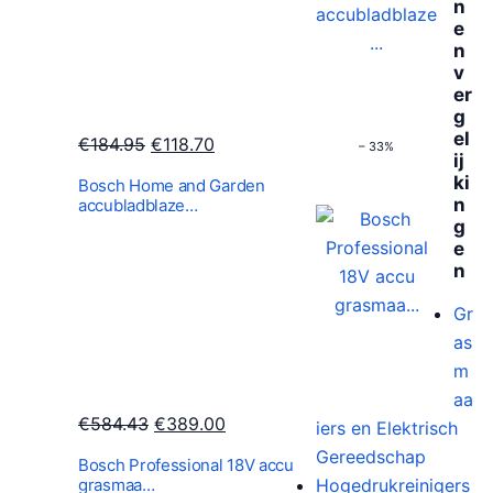
n
e
n
v
er
g
el
O
H
€
184.95
€
118.70
– 33%
ij
o
u
ki
Bosch Home and Garden
r
i
n
accubladblaze…
g
s
d
e
p
i
n
r
g
Gr
o
e
as
n
p
m
k
r
aa
e
i
O
H
€
584.43
€
389.00
iers en Elektrisch
l
j
o
u
Gereedschap
i
s
Bosch Professional 18V accu
r
i
grasmaa…
Hogedrukreinigers
j
i