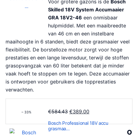
o
e
Voor grotere gazons is de
Bosch
n
p
Skilled 18V System Accumaaier
k
r
GRA 18V2-46
een onmisbaar
e
i
hulpmiddel. Met een maaibreedte
l
j
van 46 cm en een instelbare
i
s
maaihoogte in 6 standen, biedt deze grasmaaier veel
j
i
flexibiliteit. De borstelloze motor zorgt voor hoge
k
s
prestaties en een lange levensduur, terwijl de stoffen
e
:
grasopvangzak van 60 liter betekent dat je minder
p
€
vaak hoeft te stoppen om te legen. Deze accumaaier
r
1
is ontworpen voor gebruikers die topprestaties
i
1
verwachten.
j
8
s
.
O
H
€
584.43
€
389.00
– 33%
w
7
o
u
a
0
Bosch Professional 18V accu
r
i
grasmaa…
s
.
O
s
d
: