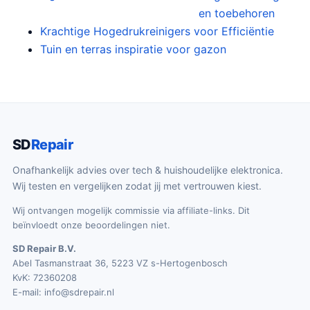
s
d
en toebehoren
k
s
p
i
Krachtige Hogedrukreinigers voor Efficiëntie
e
:
r
g
Tuin en terras inspiratie voor gazon
p
€
o
e
r
1
n
p
i
1
k
r
j
8
e
i
s
.
l
j
w
7
SD
Repair
i
s
a
0
Onafhankelijk advies over tech & huishoudelijke elektronica.
j
i
s
.
Wij testen en vergelijken zodat jij met vertrouwen kiest.
k
s
:
e
:
Wij ontvangen mogelijk commissie via affiliate-links. Dit
€
p
€
beïnvloedt onze beoordelingen niet.
1
r
3
8
SD Repair B.V.
i
8
Abel Tasmanstraat 36, 5223 VZ s-Hertogenbosch
4
KvK: 72360208
j
9
.
E-mail:
info@sdrepair.nl
s
.
9