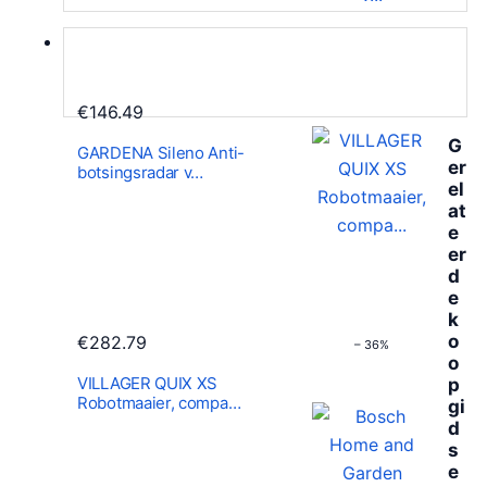
a
0
s
.
:
€
€
146.49
5
G
GARDENA Sileno Anti-
8
er
botsingsradar v…
4
el
.
at
e
4
er
3
d
.
e
k
o
€
282.79
– 36%
o
VILLAGER QUIX XS
p
Robotmaaier, compa…
gi
d
s
e